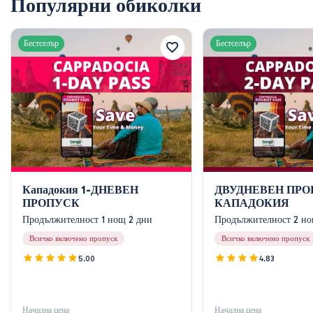
Популярни обиколки
Бестселър
Бестселър
Кападокия 1-ДНЕВЕН
ДВУДНЕВЕН ПРО
ПРОПУСК
КАПАДОКИЯ
Продължителност 1 нощ 2 дни
Продължителност 2 но
Всичко включено пропуск
Всичко включено пропуск
5.00
4.83
Начална цена
Начална цена