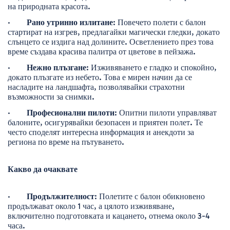
на природната красота.
·        
Рано утринно излитане
: Повечето полети с балон 
стартират на изгрев, предлагайки магически гледки, докато 
слънцето се издига над долините. Осветлението през това 
време създава красива палитра от цветове в пейзажа.
·        
Нежно плъзгане
: Изживяването е гладко и спокойно, 
докато плъзгате из небето. Това е мирен начин да се 
насладите на ландшафта, позволявайки страхотни 
възможности за снимки.
·        
Професионални пилоти
: Опитни пилоти управляват 
балоните, осигурявайки безопасен и приятен полет. Те 
често споделят интересна информация и анекдоти за 
региона по време на пътуването.
Какво да очаквате
·        
Продължителност
: Полетите с балон обикновено 
продължават около 1 час, а цялото изживяване, 
включително подготовката и кацането, отнема около 3-4 
часа.