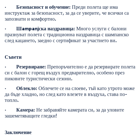
·        
Безопасност и обучение
: Преди полета ще има 
инструктаж за безопасност, за да се уверите, че всички са 
запознати и комфортно.
·        
Шampanjска наздравица
: Много услуги с балони 
празнуват полета с традиционна наздравица с шампанско 
след кацането, заедно с сертификат за участието ви.
Съвети
·        
Резервиране
: Препоръчително е да резервирате полета 
си с балон с горещ въздух предварително, особено през 
пиковите туристически сезони.
·        
Облекло
: Облечете се на слоеве, тъй като утрото може 
да бъде хладно, но след като влезете в въздуха, става по-
топло.
·        
Камера
: Не забравяйте камерата си, за да уловите 
зашеметяващите гледки!
Заключение