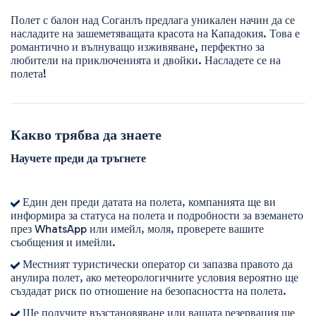
Полет с балон над Соганлъ предлага уникален начин да се 
насладите на зашеметяващата красота на Кападокия. Това е 
романтично и вълнуващо изживяване, перфектно за 
любители на приключенията и двойки. Насладете се на 
полета!
Какво трябва да знаете
Научете преди да тръгнете
Един ден преди датата на полета, компанията ще ви
информира за статуса на полета и подробности за вземането
през WhatsApp или имейл, моля, проверете вашите
съобщения и имейли.
Местният туристически оператор си запазва правото да
анулира полет, ако метеорологичните условия вероятно ще
създадат риск по отношение на безопасността на полета.
Ще получите възстановяване или вашата резервация ще