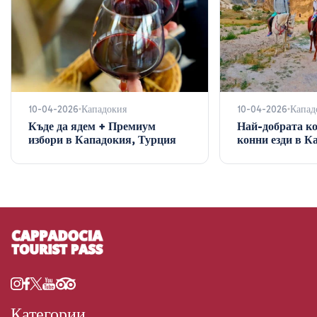
10-04-2026
Кападокия
10-04-2026
Капад
Къде да ядем + Премиум
Най-добрата к
избори в Кападокия, Турция
конни езди в К
Категории