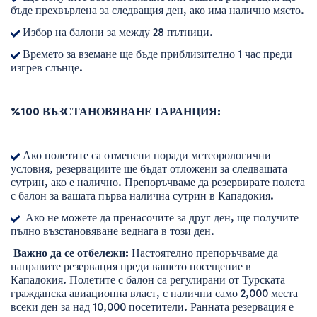
бъде прехвърлена за следващия ден, ако има налично място.
Избор на балони за между 28 пътници.
Времето за вземане ще бъде приблизително 1 час преди
изгрев слънце.
%100 ВЪЗСТАНОВЯВАНЕ
ГАРАНЦИЯ:
Ако полетите са отменени поради метеорологични
условия, резервациите ще бъдат отложени за следващата
сутрин, ако е налично. Препоръчваме да резервирате полета
с балон за вашата първа налична сутрин в Кападокия.
Ако не можете да пренасочите за друг ден, ще получите
пълно възстановяване веднага в този ден.
Важно да се отбележи:
Настоятелно препоръчваме да
направите резервация преди вашето посещение в
Кападокия. Полетите с балон са регулирани от Турската
гражданска авиационна власт, с налични само 2,000 места
всеки ден за над 10,000 посетители. Ранната резервация е