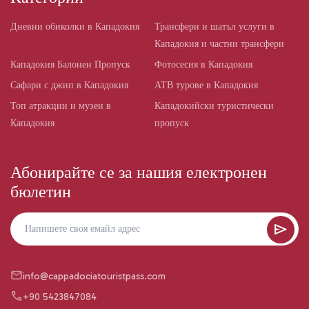
Дневни обиколки в Кападокия
Трансфери и шатъл услуги в
Кападокия и частни трансфери
Кападокия Балонен Пропуск
Фотосесия в Кападокия
Сафари с джип в Кападокия
АТВ турове в Кападокия
Топ атракции и музеи в
Кападокийски туристически
Кападокия
пропуск
Абонирайте се за нашия електронен
бюлетин
info@cappadociatouristpass.com
+90 5423847084