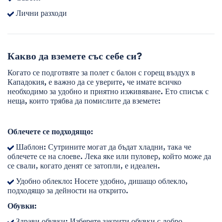
Лични разходи
Какво да вземете със себе си?
Когато се подготвяте за полет с балон с горещ въздух в
Кападокия, е важно да се уверите, че имате всичко
необходимо за удобно и приятно изживяване. Ето списък с
неща, които трябва да помислите да вземете:
Облечете се подходящо:
Шаблон: Сутрините могат да бъдат хладни, така че
облечете се на слоеве. Лека яке или пуловер, който може да
се свали, когато денят се затопли, е идеален.
Удобно облекло: Носете удобно, дишащо облекло,
подходящо за дейности на открито.
Обувки:
Здрави обувки: Изберете закрити обувки с добро