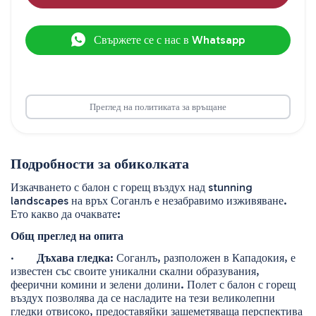
Свържете се с нас в Whatsapp
Преглед на политиката за връщане
Подробности за обиколката
Изкачването с балон с горещ въздух над stunning 
landscapes на връх Соганлъ е незабравимо изживяване. 
Ето какво да очаквате:
Общ преглед на опита
·        
Дъхава гледка
: Соганлъ, разположен в Кападокия, е 
известен със своите уникални скални образувания, 
феерични комини и зелени долини. Полет с балон с горещ 
въздух позволява да се насладите на тези великолепни 
гледки отвисоко, предоставяйки зашеметяваща перспектива 