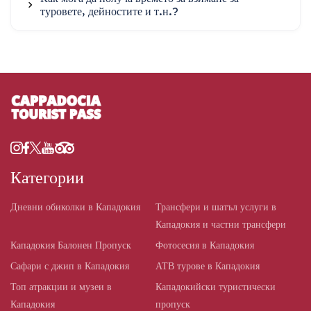
туровете, дейностите и т.н.?
Категории
Дневни обиколки в Кападокия
Трансфери и шатъл услуги в
Кападокия и частни трансфери
Кападокия Балонен Пропуск
Фотосесия в Кападокия
Сафари с джип в Кападокия
АТВ турове в Кападокия
Топ атракции и музеи в
Кападокийски туристически
Кападокия
пропуск