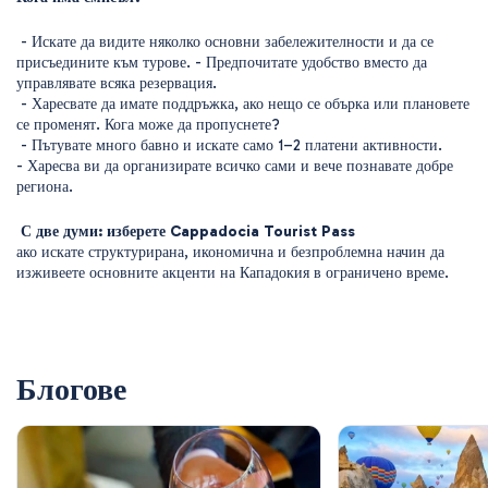
 - Искате да видите няколко основни забележителности и да се 
присъедините към турове. - Предпочитате удобство вместо да 
управлявате всяка резервация. 
 - Харесвате да имате поддръжка, ако нещо се обърка или плановете 
се променят. Кога може да пропуснете? 
 - Пътувате много бавно и искате само 1–2 платени активности. 
- Харесва ви да организирате всичко сами и вече познавате добре 
региона.
 С две думи: изберете Cappadocia Tourist Pass
ако искате структурирана, икономична и безпроблемна начин да 
изживеете основните акценти на Кападокия в ограничено време.
Блогове