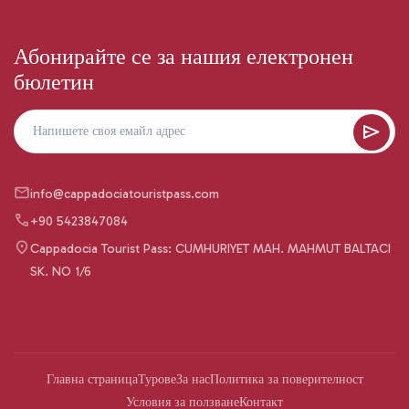
Абонирайте се за нашия електронен
бюлетин
info@cappadociatouristpass.com
+90 5423847084
Cappadocia Tourist Pass: CUMHURIYET MAH. MAHMUT BALTACI
SK. NO 1/6
Главна страница
Турове
За нас
Политика за поверителност
Условия за ползване
Контакт