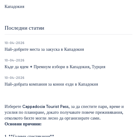
Кападокия
Последни статии
10-04-2026
Най-добрите места за закуска в Кападокия
10-04-2026
Къде да ядем + Премиум избори в Кападокия, Турция
10-04-2026
Най-добрата компания за конни езди в Кападокия
Изберете Cappadocia Tourist Pass, за да спестите пари, време и 
усилия по планиране, докато получавате повече преживявания, 
отколкото бихте могли лесно да организирате сами.
Основни причини: 
1. **Големи спестявания** 