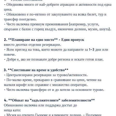
- Обединява много от най-добрите атракции и активности под една 
цена. 
- Обикновено е по-евтино от закупуването на всяка билет, тур и 
трансфер поотделно. 
- Често включва премиум преживявания (например, услуги, 
свързани с балон с горещ въздух, иконични долини, музеи, шоута).
2. **Планиране на едно място** - Един пропуск
вместо десетки отделни резервации. 
- Ясен преглед на това, което можете да направите за 1–3 дни или 
повече. 
- Добре е, ако не познавате добре региона и искате готов план. 
3. **Спестяване на време и удобство** 
- Централизирани резервации за турове/активности. 
- По-малко време, прекарано в сравняване на цени, четене на 
малкия шрифт или справяне с множество оператори. 
- Често включва трансфери от и до хотели за основните турове. 
4. **Обхват на "задължителните" забележителности** 
Обикновено включва или поддържа достъп до
неща като: 
- Музея на открито Гьореме и ключовите долини. - Подземни 