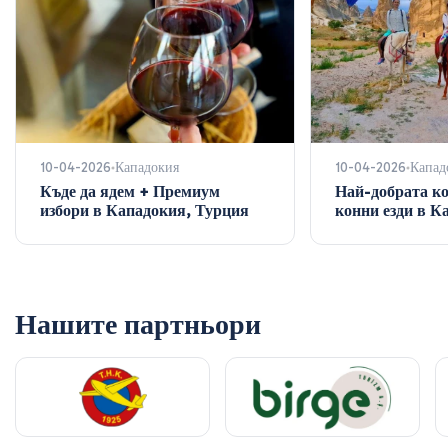
10-04-2026
Кападокия
10-04-2026
Капад
Къде да ядем + Премиум
Най-добрата к
избори в Кападокия, Турция
конни езди в К
Нашите партньори