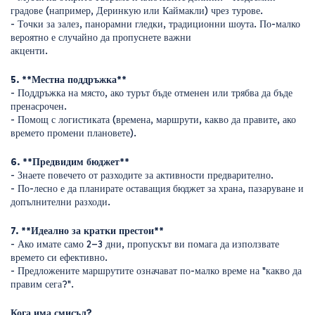
градове (например, Деринкую или Каймакли) чрез турове. 
- Точки за залез, панорамни гледки, традиционни шоута. По-малко 
вероятно е случайно да пропуснете важни 
акценти. 
5. **Местна поддръжка**
- Поддръжка на място, ако турът бъде отменен или трябва да бъде 
пренасрочен. 
- Помощ с логистиката (времена, маршрути, какво да правите, ако 
времето промени плановете). 
6. **Предвидим бюджет** 
- Знаете повечето от разходите за активности предварително. 
- По-лесно е да планирате оставащия бюджет за храна, пазаруване и 
допълнителни разходи. 
7. **Идеално за кратки престои**
- Ако имате само 2–3 дни, пропускът ви помага да използвате 
времето си ефективно. 
- Предложените маршрутите означават по-малко време на "какво да 
правим сега?".
Кога има смисъл? 