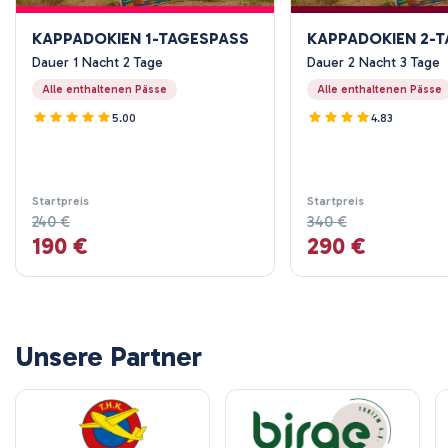
„Dies war eine der besten Reiseentscheidungen, die wir
KAPPADOKIEN 1-TAGESPASS
KAPPADOKIEN 2-T
getroffen haben. Die Aktivitäten waren gut ausgewählt,
Dauer 1 Nacht 2 Tage
stressfrei und authentisch. Nachrichten wurden fast sofort
Dauer 2 Nacht 3 Tage
beantwortet, was die Planung so einfach machte.“
Alle enthaltenen Pässe
Alle enthaltenen Pässe
5.00
4.83
Startpreis
Startpreis
240 €
340 €
190 €
290 €
Unsere Partner