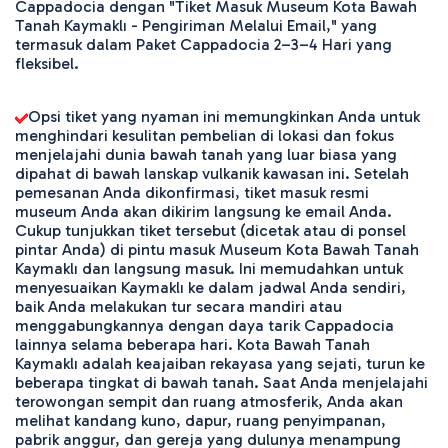
Cappadocia dengan "Tiket Masuk Museum Kota Bawah 
Tanah Kaymaklı - Pengiriman Melalui Email," yang 
termasuk dalam Paket Cappadocia 2–3–4 Hari yang 
fleksibel.
Opsi tiket yang nyaman ini memungkinkan Anda untuk 
menghindari kesulitan pembelian di lokasi dan fokus 
menjelajahi dunia bawah tanah yang luar biasa yang 
dipahat di bawah lanskap vulkanik kawasan ini. Setelah 
pemesanan Anda dikonfirmasi, tiket masuk resmi 
museum Anda akan dikirim langsung ke email Anda. 
Cukup tunjukkan tiket tersebut (dicetak atau di ponsel 
pintar Anda) di pintu masuk Museum Kota Bawah Tanah 
Kaymaklı dan langsung masuk. Ini memudahkan untuk 
menyesuaikan Kaymaklı ke dalam jadwal Anda sendiri, 
baik Anda melakukan tur secara mandiri atau 
menggabungkannya dengan daya tarik Cappadocia 
lainnya selama beberapa hari. Kota Bawah Tanah 
Kaymaklı adalah keajaiban rekayasa yang sejati, turun ke 
beberapa tingkat di bawah tanah. Saat Anda menjelajahi 
terowongan sempit dan ruang atmosferik, Anda akan 
melihat kandang kuno, dapur, ruang penyimpanan, 
pabrik anggur, dan gereja yang dulunya menampung 