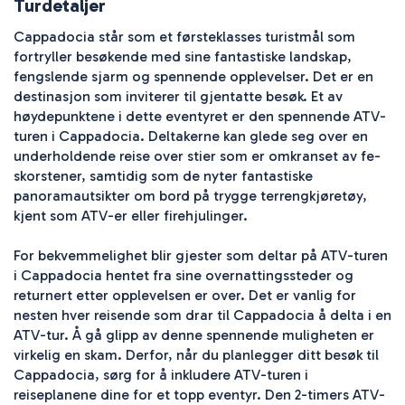
Turdetaljer
Cappadocia står som et førsteklasses turistmål som 
fortryller besøkende med sine fantastiske landskap, 
fengslende sjarm og spennende opplevelser. Det er en 
destinasjon som inviterer til gjentatte besøk. Et av 
høydepunktene i dette eventyret er den spennende ATV-
turen i Cappadocia. Deltakerne kan glede seg over en 
underholdende reise over stier som er omkranset av fe-
skorstener, samtidig som de nyter fantastiske 
panoramautsikter om bord på trygge terrengkjøretøy, 
kjent som ATV-er eller firehjulinger.

For bekvemmelighet blir gjester som deltar på ATV-turen 
i Cappadocia hentet fra sine overnattingssteder og 
returnert etter opplevelsen er over. Det er vanlig for 
nesten hver reisende som drar til Cappadocia å delta i en 
ATV-tur. Å gå glipp av denne spennende muligheten er 
virkelig en skam. Derfor, når du planlegger ditt besøk til 
Cappadocia, sørg for å inkludere ATV-turen i 
reiseplanene dine for et topp eventyr. Den 2-timers ATV-