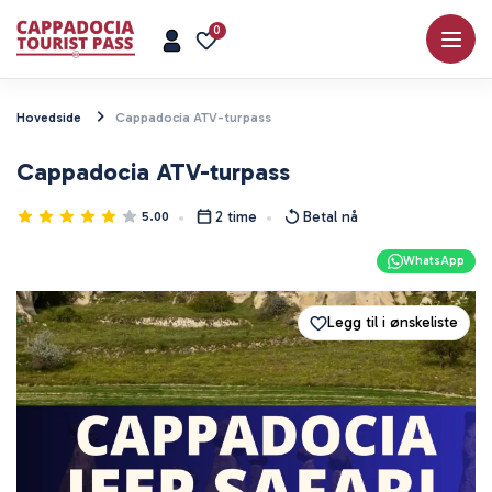
0
Hovedside
Cappadocia ATV-turpass
Cappadocia ATV-turpass
2 time
Betal nå
5.00
WhatsApp
Legg til i ønskeliste