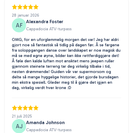
28 januar 2026
Alexandra Foster
AF
Cappadocia ATV-turpass
OMG, for en uforglemmelig morgen det var! Jeg har aldri
gjort noe så fantastisk så tidlig på dagen før. Å se fargene
fra soloppgangen danse over landskapet er noe magisk du
må se med egne øyne, bilder kan ikke rettferdiggjøre det!
Å føle den kalde luften mot ansiktet mens jeepen ruller
gjennom steinete terreng tar deg virkelig tilbake i tid,
nesten drømmende! Guiden vår var supermorsom og
delte så mange hyggelige historier, det gjorde bursdagen
min ekstra spesiell. Gleder meg til å gjøre det igjen en
dag, virkelig verdt hver krone :D
21 juli 2025
Amanda Johnson
AJ
Cappadocia ATV-turpass