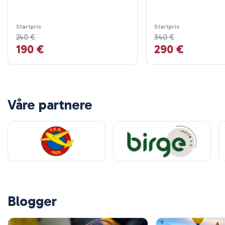
adrenalinrushet så tidlig. Kan ikke beskrive følelsen av fred
og frihet der ute. Absolutt anbefale dette. Stor takk til
hele gjengen!
Startpris
Startpris
240 €
340 €
190 €
290 €
31 oktober 2025
John Cooper
JC
Cappadocia ATV-turpass
Våre partnere
Å wow, dette jeep-eventyret ved soloppgang var utenom
det vanlige! Seriøst fantastisk, du kan ikke slå den utsikten
av himmelen som blir rød i de tidlige timene. Jeg er ikke
akkurat et morgenmenneske, men dette var så verdt det!
Åsene og de merkelige fjellformasjonene ser ut som noe
fra en annen planet, lys spillet gjorde alt så surrealistisk.
Guidene var så vennlige og veldig informerende, de pekte
ut små detaljer vi ville ha gått glipp av. Absolutt en av de
mest imponerende opplevelsene jeg har hatt og anbefales
til alle som ønsker å skape minner for livet.
Blogger