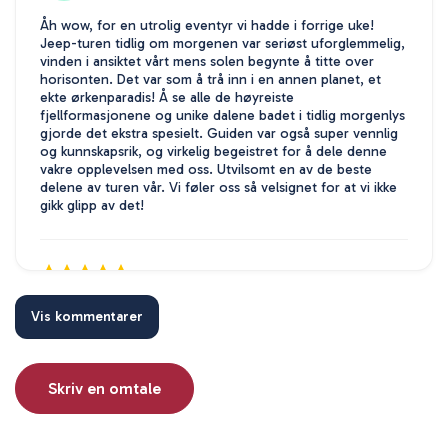
Åh wow, for en utrolig eventyr vi hadde i forrige uke!
Jeep-turen tidlig om morgenen var seriøst uforglemmelig,
vinden i ansiktet vårt mens solen begynte å titte over
horisonten. Det var som å trå inn i en annen planet, et
ekte ørkenparadis! Å se alle de høyreiste
fjellformasjonene og unike dalene badet i tidlig morgenlys
gjorde det ekstra spesielt. Guiden var også super vennlig
og kunnskapsrik, og virkelig begeistret for å dele denne
vakre opplevelsen med oss. Utvilsomt en av de beste
delene av turen vår. Vi føler oss så velsignet for at vi ikke
gikk glipp av det!
23 juli 2025
Vis kommentarer
Olivia Baxter
OB
Cappadocia ATV-turpass
Jeg kan ikke engang sette ord på hvor fantastisk denne
Skriv en omtale
opplevelsen var!!! Å se solen stige opp fra en jeep, kjøre
gjennom de fantastiske landskapene var magisk. Den friske
morgenluften i ansiktet mitt, med utsikt som strakte seg så