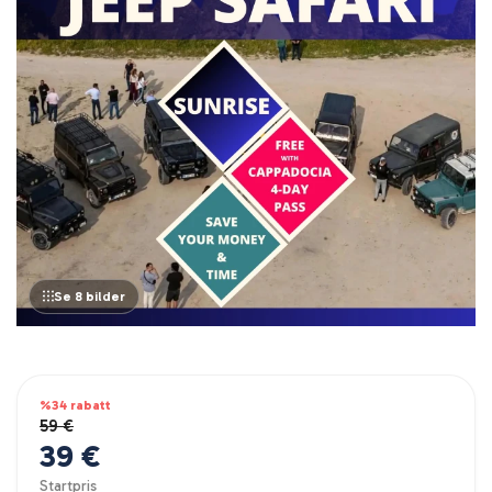
Se 8 bilder
%34 rabatt
59 €
39 €
Startpris