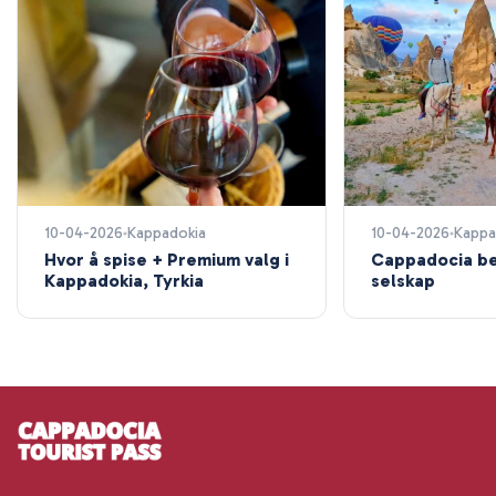
10-04-2026
Kappadokia
10-04-2026
Kappa
Hvor å spise + Premium valg i
Cappadocia be
Kappadokia, Tyrkia
selskap