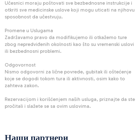
Učesnici moraju poštovati sve bezbednosne instrukcije i 
otkriti sve medicinske uslove koji mogu uticati na njihovu 
sposobnost da učestvuju.

Promene u Uslugama

Zadržavamo pravo da modifikujemo ili otkažemo ture 
zbog nepredviđenih okolnosti kao što su vremenski uslovi 
ili bezbednosni problemi.

Odgovornost

Nismo odgovorni za lične povrede, gubitak ili oštećenje 
koje se dogodi tokom tura ili aktivnosti, osim kako to 
zahteva zakon.

Rezervacijom i korišćenjem naših usluga, priznajte da ste 
pročitali i slažete se sa ovim uslovima.
Наши партнери