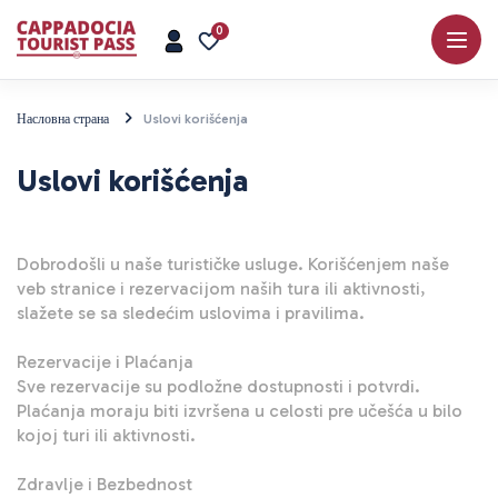
0
Насловна страна
Uslovi korišćenja
Uslovi korišćenja
Dobrodošli u naše turističke usluge. Korišćenjem naše 
veb stranice i rezervacijom naših tura ili aktivnosti, 
slažete se sa sledećim uslovima i pravilima.

Rezervacije i Plaćanja

Sve rezervacije su podložne dostupnosti i potvrdi. 
Plaćanja moraju biti izvršena u celosti pre učešća u bilo 
kojoj turi ili aktivnosti.

Zdravlje i Bezbednost
