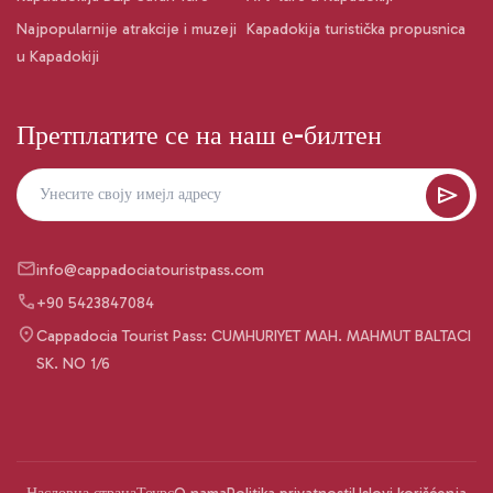
Najpopularnije atrakcije i muzeji
Kapadokija turistička propusnica
u Kapadokiji
Претплатите се на наш е-билтен
info@cappadociatouristpass.com
+90 5423847084
Cappadocia Tourist Pass: CUMHURIYET MAH. MAHMUT BALTACI
SK. NO 1/6