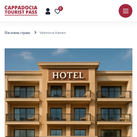
0
Насловна страна
Velmora Haven