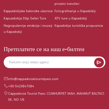
privatni transferi
Kappadokijske balonske ulaznice
Fotografisanje u Kapadokiji
Kapuadokija Džip Safari Ture
ATV ture u Kapadokiji
Najpopularnije atrakcije i muzeji
Kapadokija turistička propusnica
u Kapadokiji
Претплатите се на наш е-билтен
info@cappadociatouristpass.com
+90 5423847084
Cappadocia Tourist Pass: CUMHURIYET MAH. MAHMUT BALTACI
SK. NO 1/6