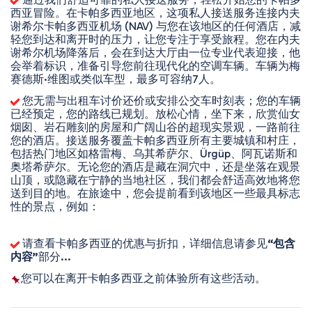
西亚冒险。在卡帕多西亚地区，这项私人接送服务连接内夫
谢希尔卡帕多西亚机场 (NAV) 与您在该地区的任何酒店，减
轻您到达和离开时的压力，让您专注于享受旅程。您在内夫
谢希尔机场降落后，会在到达大厅由一位专业代表迎接，他
会举着标识，准备引导您前往现代化的空调车辆。车辆为梅
赛德斯·维图或类似车型，最多可容纳7人。
 您无需与出租车讨价还价或安排公交车时刻表；您的车辆
已经预定，您的路线已规划。放松心情，坐下来，欣赏仙女
烟囱、岩石雕刻的房屋和广阔山谷的超现实景观，一路前往
您的酒店。接送服务覆盖卡帕多西亚所有主要城镇和村庄，
包括热门地区如格雷梅、乌其希萨尔、Ürgüp、阿瓦诺斯和
奥塔希萨尔。无论您的酒店是藏在洞穴中，还是坐落在观景
山顶，或隐藏在宁静的当地社区，我们都会舒适高效地将您
送到目的地。在旅途中，您会提前看到该地区一些最具标志
性的景点，例如：
 请查看卡帕多西亚的优惠与折扣，详细信息请参见
“包含
内容”
部分...
您可以在离开卡帕多西亚之前体验所有这些活动。