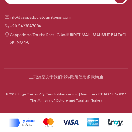
info@cappadociatouristpass.com
+90 5423847084
Cappadocia Tourist Pass: CUMHURIYET MAH. MAHMUT BALTACI
SK. NO 1/6
主页
游览
关于我们
隐私政策
使用条款
沟通
© 2025 Birge Turizm A.Ş. Tüm hakları saklıdır. | Member of TURSAB A-9344
The Ministry of Culture and Tourism, Turkey