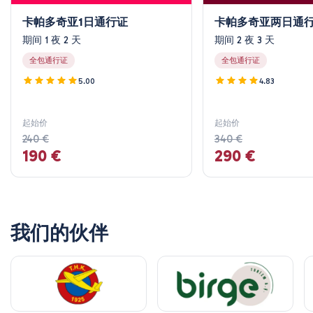
卡帕多奇亚1日通行证
卡帕多奇亚两日通
6 四月 2025
期间 1 夜 2 天
期间 2 夜 3 天
Sandra Whitman
SW
全包通行证
全包通行证
卡帕多西亚接送与机场班车
5.00
4.83
这次旅行绝对令人惊艳！从我们在机场被接到的那一刻起，
到充满震撼景观的一天后送回，一切都显得如此顺畅。我们
的导游非常友好，并且不遗余力地确保我们有最好的体验。
起始价
起始价
这不仅仅是关于那如同来自另一个世界的美丽风景——更是
240 €
340 €
我们导游的热情和细心令人难忘。我真的很欣赏他分享的小
190 €
290 €
历史细节。如果你在这个地区，真心推荐这次旅行。绝对值
得，不要错过！
我们的伙伴