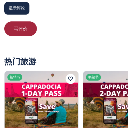
哦哇，真想说这次经历简直令人难忘。从我们被接走的那一
显示评论
刻起，服务就非常棒，令人感到舒适。司机非常友好，他与
我们分享了许多有趣的当地故事。景色绝对令人叹为观止！
在旅行中找到如此个人化和温暖的体验实属罕见，卡帕多奇
亚团队确实让我们感到像家人一样。我真记不清上一次哪次
写评价
旅行让我如此感激，真的珍惜每一刻。一定会带着我的孩子
再回来！所以，这真的是值得每一分钱。
热门旅游
23 八月 2025
Emily Walker
EW
畅销书
畅销书
卡帕多西亚接送与机场班车
哇，真的哇！我无法用言语表达我与这个接送服务的经历有
多么惊人。工作人员非常友好和耐心，他们竭尽全力确保我
们感到舒适。整个旅程顺利无忧，这正是我在长途飞行后所
需的。很少会遇到那些真正关心你享受的人，我们真的感到
被宠爱和关心。我不仅收获了美好的回忆，还有朋友。不要
犹豫，这些人真是太棒了！