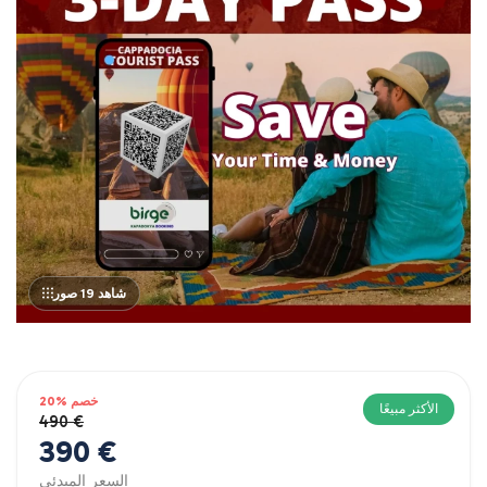
شاهد 19 صور
خصم %20
الأكثر مبيعًا
490 €
390 €
السعر المبدئي