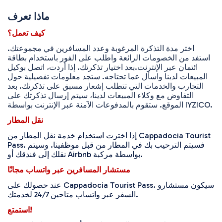
ماذا تعرف
كيف تعمل؟
اختر مدة التذكرة المرغوبة وعدد المسافرين في مجموعتك.
استفد من الخصومات الرائعة واطلب على الفور باستخدام بطاقة
ائتمان عبر الإنترنت.
بعد اختيار تذكرتك، إذا أردت، اتصل بوكيل
المبيعات لدينا واسأل عما تحتاجه. ستجد معلومات تفصيلية حول
التجارب والخدمات التي تتطلب إشعار مسبق على تذكرتك. بعد
التفاوض مع وكلاء المبيعات لدينا، سيتم إرسال تذكرتك على
الموقع. ستقوم بالمدفوعات الآمنة عبر الإنترنت بواسطة IYZICO.
نقل المطار
إذا اخترت استخدام خدمة نقل المطار من Cappadocia Tourist
Pass، فسيتم الترحيب بك في المطار من قبل موظفينا. وسيتم
نقلك إلى فندقك أو Airbnb بواسطة مركبة.
مستشار المسافرين عبر واتساب مجانًا
عند حصولك على Cappadocia Tourist Pass، سيكون مستشارو
السفر عبر واتساب متاحين 24/7 لخدمتك.
استمتع!