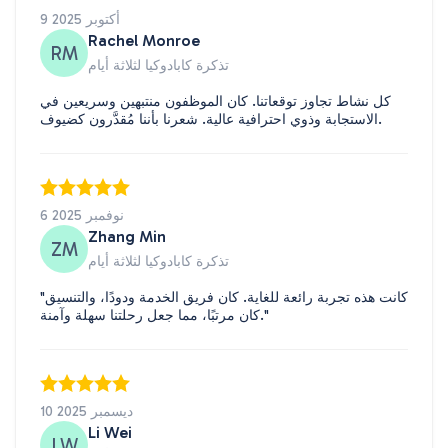
9 أكتوبر 2025
Rachel Monroe
RM
تذكرة كابادوكيا لثلاثة أيام
كل نشاط تجاوز توقعاتنا. كان الموظفون منتبهين وسريعين في
الاستجابة وذوي احترافية عالية. شعرنا بأننا مُقدَّرون كضيوف.
6 نوفمبر 2025
Zhang Min
ZM
تذكرة كابادوكيا لثلاثة أيام
"كانت هذه تجربة رائعة للغاية. كان فريق الخدمة ودودًا، والتنسيق
كان مرتبًا، مما جعل رحلتنا سهلة وآمنة."
10 ديسمبر 2025
Li Wei
LW