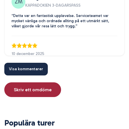
ZM
KAPPADOKIEN 3-DAGARSPASS
“Detta var en fantastisk upplevelse. Serviceteamet var
mycket vänliga och ordnade allting på ett utmärkt sätt,
vilket gjorde vår resa lätt och trygg.”
10 december 2025
Li Wei
LW
KAPPADOKIEN 3-DAGARSPASS
Visa kommentarer
"Reseplaneringen var mycket smidig, alla aktiviteter var
spännande. Teamet svarade på meddelanden mycket
snabbt och var mycket professionella. Vi hade en
Skriv ett omdöme
oförglömlig tid i Kappadokien."
Populära turer
18 juni 2023
Ricardo Almeida