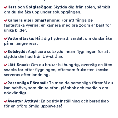
Hatt och Solglasögon
: Skydda dig från solen, särskilt
om du ska åka upp under soluppgången.
Kamera eller Smartphone
: För att fånga de
fantastiska vyerna; en kamera med bra zoom är bäst för
unika bilder.
Vattenflaska
: Håll dig hydrerad, särskilt om du ska åka
på en längre resa.
Solskydd
: Applicera solskydd innan flygningen för att
skydda din hud från UV-strålar.
Lätt Snack
: Om du brukar bli hungrig, överväg en liten
snacks för efter flygningen, eftersom frukosten kanske
serveras efter landning.
Personliga Föremål
: Ta med de personliga föremål du
kan behöva, som din telefon, plånbok och medicin om
nödvändigt.
Äventyr Attityd
: En positiv inställning och beredskap
för en oförglömlig upplevelse!