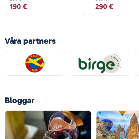
190 €
290 €
"Organisationsnivån var fantastisk. Varje upplevelse kändes
speciell och välplanerad. Personalen var underbar och
alltid ett meddelande bort."
Våra partners
10 maj 2024
Alejandro Ruiz
AR
KAPPADOKIEN 3-DAGARSPASS
"En fantastisk upplevelse. Allt var mycket välorganiserat
och teamet svarade snabbt på varje meddelande. Vi kände
oss säkra och välledda under hela resan."
Bloggar