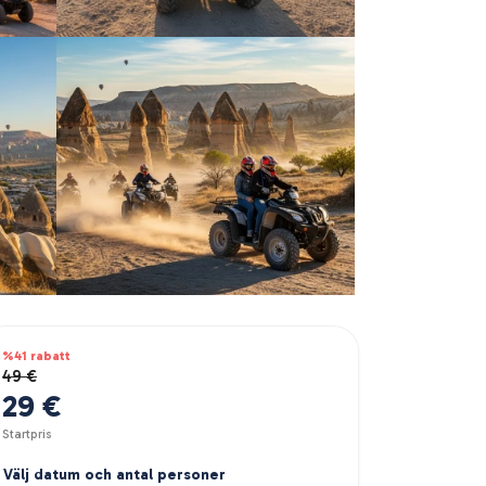
%41 rabatt
49 €
29 €
Startpris
Välj datum och antal personer