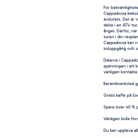
För bekvämlighete
Cappadocia bekväm
avslutats. Det är 
delta i en ATV-tur
ånger. Därför, när
turen i din respla
Cappadocia kan nju
soluppgång och so
Dalarna i Cappadoc
spänningen i att kö
vänligen kontakta 
Keramikverkstad g
Gratis kaffe på 
Spara över 40 % p
Vänligen kolla för
Du kan uppleva all