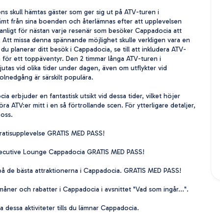
ns skull hämtas gäster som ger sig ut på ATV-turen i 
t från sina boenden och återlämnas efter att upplevelsen 
vanligt för nästan varje resenär som besöker Cappadocia att 
. Att missa denna spännande möjlighet skulle verkligen vara en 
 du planerar ditt besök i Cappadocia, se till att inkludera ATV-
n för ett toppäventyr. Den 2 timmar långa ATV-turen i 
tas vid olika tider under dagen, även om utflykter vid 
lnedgång är särskilt populära.

ia erbjuder en fantastisk utsikt vid dessa tider, vilket höjer 
ra ATV:er mitt i en så förtrollande scen. För ytterligare detaljer, 
oss.

ratisupplevelse GRATIS MED PASS!

Executive Lounge Cappadocia GRATIS MED PASS! 

å de bästa attraktionerna i Cappadocia. GRATIS MED PASS!

måner och rabatter i Cappadocia i avsnittet "Vad som ingår...". 

a dessa aktiviteter tills du lämnar Cappadocia.