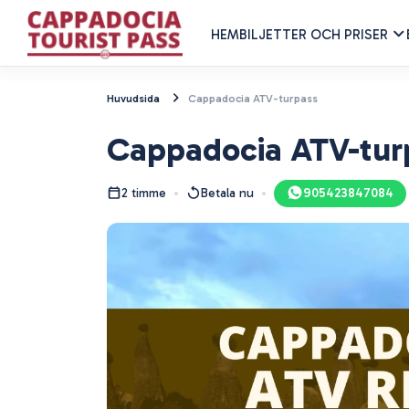
HEM
BILJETTER OCH PRISER
Huvudsida
Cappadocia ATV-turpass
Cappadocia ATV-tur
2 timme
Betala nu
905423847084