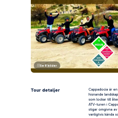
Se 8 bilder
Tour detaljer
Cappadocia är en 
hisnande landskap
som lockar till å
ATV-turen i Cappa
stigar omgivna av
vanligtvis kända s