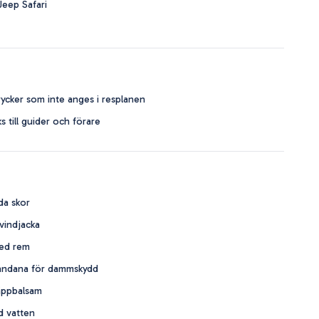
eep Safari
ycker som inte anges i resplanen
s till guider och förare
a skor
 vindjacka
ed rem
bandana för dammskydd
äppbalsam
d vatten