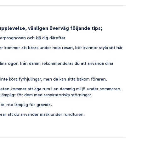
upplevelse, vänligen överväg följande tips;
erprognosen och klä dig därefter
r kommer att bäras under hela resan, bör kvinnor styla sitt hår
 dina ögon från damm rekommenderas du att använda dina
inte köra fyrhjulingar, men de kan sitta bakom föraren.
iteten kommer att äga rum i en dammig miljö under sommaren,
 lämpligt för dem med respiratoriska störningar.
är inte lämplig för gravida.
ar att du använder mask under rundturen.