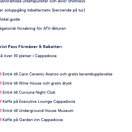
anoramiska utsiktspunkter och älvor chimneys
r soluppgång tidsalternativ (beroende på tur)
lokal guide
igatorisk försäkring för ATV-åkturen
ist Pass Förmåner & Rabatter:
å över 30 platser i Cappadocia
!
Entré till Carsi Ceramic Avanos och gratis keramikupplevelse
!
Entré till Wine House och gratis dryck
!
Entré till Curcuna Night Club
!
Kaffe på Executive Lounge Cappadocia
!
Entré till Underground House Museum
!
Kaffe på Garden inn Cappadocia