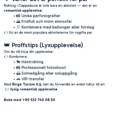
Ridning i Cappadocia är inte bara en aktivitet — det är en 
romantisk upplevelse
:
📸 Unika parfotografier
🌄 Fridfull och intim atmosfär
🎈 Kombinera med ballonger eller förslag
👉 En av de mest populära aktiviteterna för nygifta par
👑 Proffstips (Lyxupplevelse)
Om du vill höja din upplevelse:
👉 Kombinera:
🐎 Hästridning
📸 Professionell fotoshoot
🌅 Solnedgång eller soluppgång
🚗 VIP-transfer
Med 
Birge Turizm A.Ş.
 kan du förvandla en enkel ridtur till en
 👉 
lyxig romantisk upplevelse
Boka med +90 532 740 08 50