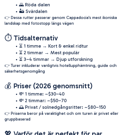
🌄 Röda dalen
🏜️ Svärdalen
👉 Dessa rutter passerar genom Cappadocia’s mest ikoniska 
landskap med fotostopp längs vägen 
⏱️ Tidsalternativ
⏳ 1 timme → Kort & enkel ridtur
⏳ 2 timmar → Mest populär
⏳ 3–4 timmar → Djup utforskning
👉 Turer inkluderar vanligtvis hotellupphämtning, guide och 
säkerhetsgenomgång 
💰 Priser (2026 genomsnitt)
💸 1 timme: ~$30–40
💸 2 timmar: ~$50–70
🌅 Privat / solnedgångsritter: ~$80–150
👉 Priserna beror på varaktighet och om turen är privat eller 
gruppbaserad 
💖 Varför det är perfekt för par