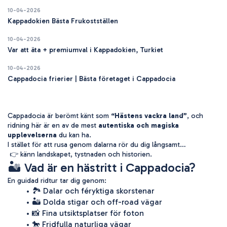
10-04-2026
Kappadokien Bästa Frukostställen
10-04-2026
Var att äta + premiumval i Kappadokien, Turkiet
10-04-2026
Cappadocia frierier | Bästa företaget i Cappadocia
Cappadocia är berömt känt som 
“Hästens vackra land”
, och 
ridning här är en av de mest 
autentiska och magiska 
upplevelserna
 du kan ha.
I stället för att rusa genom dalarna rör du dig långsamt…
 👉 känn landskapet, tystnaden och historien.
🏜️ Vad är en hästritt i Cappadocia?
En guidad ridtur tar dig genom:
🏞️ Dalar och féryktiga skorstenar
🏜️ Dolda stigar och off-road vägar
📸 Fina utsiktsplatser för foton
🐎 Fridfulla naturliga vägar