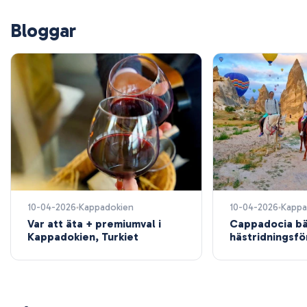
Bloggar
10-04-2026
Kappadokien
10-04-2026
Kappa
Var att äta + premiumval i
Cappadocia bä
Kappadokien, Turkiet
hästridningsf