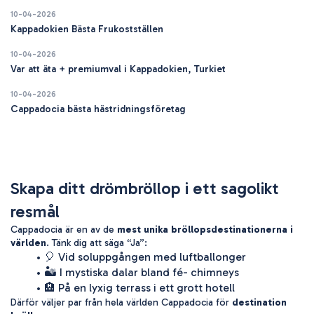
10-04-2026
Kappadokien Bästa Frukostställen
10-04-2026
Var att äta + premiumval i Kappadokien, Turkiet
10-04-2026
Cappadocia bästa hästridningsföretag
Skapa ditt drömbröllop i ett sagolikt 
resmål
Cappadocia är en av de 
mest unika bröllopsdestinationerna i 
världen
. Tänk dig att säga 
“Ja”
:
🎈 Vid soluppgången med luftballonger
🏜️ I mystiska dalar bland fé- chimneys
🏨 På en lyxig terrass i ett grott hotell
Därför väljer par från hela världen Cappadocia för 
destination 