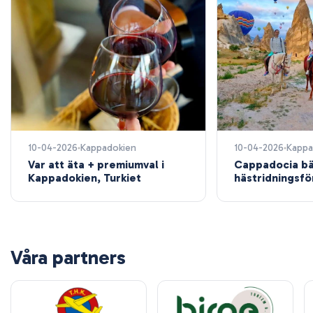
10-04-2026
Kappadokien
10-04-2026
Kappa
Var att äta + premiumval i
Cappadocia bä
Kappadokien, Turkiet
hästridningsf
Våra partners