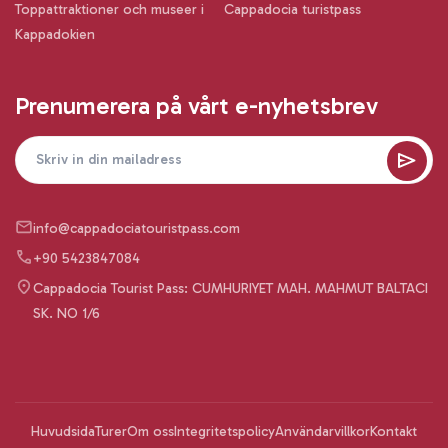
Toppattraktioner och museer i
Cappadocia turistpass
Kappadokien
Prenumerera på vårt e-nyhetsbrev
info@cappadociatouristpass.com
+90 5423847084
Cappadocia Tourist Pass: CUMHURIYET MAH. MAHMUT BALTACI
SK. NO 1/6
Huvudsida
Turer
Om oss
Integritetspolicy
Användarvillkor
Kontakt