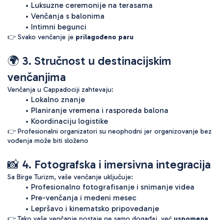
Luksuzne ceremonije na terasama
Venčanja s balonima
Intimni begunci
👉 Svako venčanje je 
prilagođeno paru
🌍 3. Stručnost u destinacijskim 
venčanjima
Venčanja u Cappadociji zahtevaju:
Lokalno znanje
Planiranje vremena i rasporeda balona
Koordinaciju logistike
👉 Profesionalni organizatori su neophodni jer organizovanje bez 
vođenja može biti složeno
📸 4. Fotografska i imersivna integracija
Sa Birge Turizm, vaše venčanje uključuje:
Profesionalno fotografisanje i snimanje videa
Pre-venčanja i medeni mesec
Lepršavo i kinematsko pripovedanje
👉 Tako vaše venčanje postaje ne samo događaj, već 
uspomena 