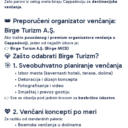
Zato parovi iz celog sveta biraju Cappadociju za 
destinacijska 
venčanja
.
👑 Preporučeni organizator venčanja:
Birge Turizm A.Ş.
Ako tražite 
pouzdanog i premium organizatora venčanja u 
Cappadociji
, jedan od najjačih izbora je:
👉 
Birge Turizm A.Ş. (Birge MICE)
💎 Zašto odabrati Birge Turizm?
🎯 1. Sveobuhvatno planiranje venčanja
Izbor mesta (kavernasti hoteli, terase, doline)
Dekoracija i dizajn koncepta
Fotografisanje i video
Smještaj i prevoz gostiju
👉 Sve se obavlja pod jednim krovom za 
bezbrižno iskustvo
💖 2. Venčani koncepti po meri
Za razliku od standardnih paketa:
Boemska venčanja u dolinama