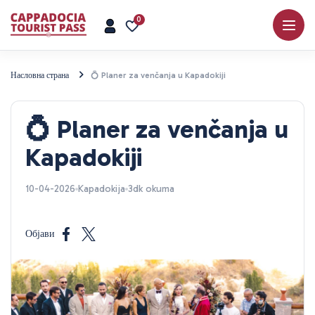
0
Насловна страна
💍 Planer za venčanja u Kapadokiji
💍 Planer za venčanja u
Kapadokiji
10-04-2026
Kapadokija
3dk okuma
Објави