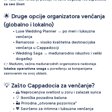
za ceo život
🌟 Druge opcije organizatora venčanja 
(globalno i lokalno)
Luxe Wedding Planner → po meri i luksuzna 
venčanja
Ramarossi → visoko kvalitetna destinacijska 
venčanja u Cappadociji
Wedding Saga → međunarodno iskustvo i veliki 
događaji
👉 Međutim, većina međunarodnih organizatora nedostaje 
lokalna operativna snaga
 u poređenju sa kompanijama 
zasnovanim na ovoj oblasti.
💡 Zašto Cappadocia za venčanje?
🌅 Neprocenjiva svetlost u zoru i zalazak sunca
🎈 Ikonička pozadina balona
🏜️ Prirodna „otvorena pozornica”
💖 Savršeno za intimna i luksuzna venčanja