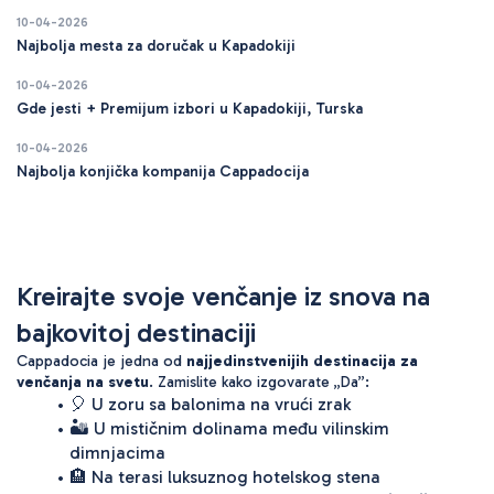
10-04-2026
Najbolja mesta za doručak u Kapadokiji
10-04-2026
Gde jesti + Premijum izbori u Kapadokiji, Turska
10-04-2026
Najbolja konjička kompanija Cappadocija
Kreirajte svoje venčanje iz snova na 
bajkovitoj destinaciji
Cappadocia je jedna od 
najjedinstvenijih destinacija za 
venčanja na svetu
. Zamislite kako izgovarate 
„Da”
:
🎈 U zoru sa balonima na vrući zrak
🏜️ U mističnim dolinama među vilinskim 
dimnjacima
🏨 Na terasi luksuznog hotelskog stena