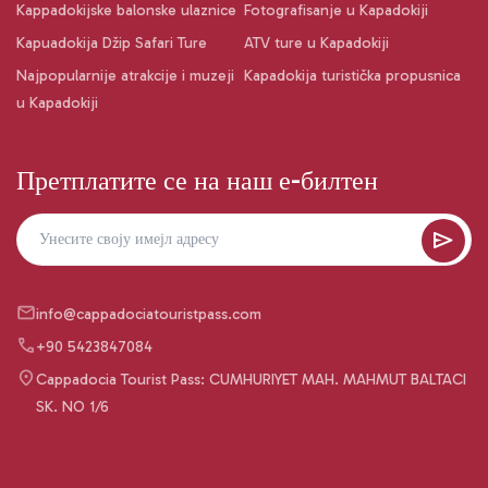
Kappadokijske balonske ulaznice
Fotografisanje u Kapadokiji
Kapuadokija Džip Safari Ture
ATV ture u Kapadokiji
Najpopularnije atrakcije i muzeji
Kapadokija turistička propusnica
u Kapadokiji
Претплатите се на наш е-билтен
info@cappadociatouristpass.com
+90 5423847084
Cappadocia Tourist Pass: CUMHURIYET MAH. MAHMUT BALTACI
SK. NO 1/6