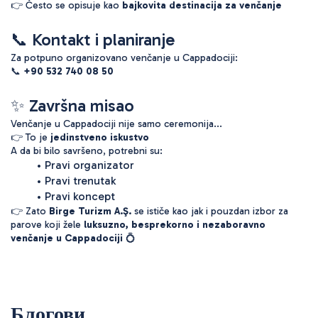
👉 Često se opisuje kao 
bajkovita destinacija za venčanje
📞 Kontakt i planiranje
Za potpuno organizovano venčanje u Cappadociji:
📞 
+90 532 740 08 50
✨ Završna misao
Venčanje u Cappadociji nije samo ceremonija...
👉 To je 
jedinstveno iskustvo
A da bi bilo savršeno, potrebni su:
Pravi organizator
Pravi trenutak
Pravi koncept
👉 Zato 
Birge Turizm A.Ş.
 se ističe kao jak i pouzdan izbor za 
parove koji žele 
luksuzno, besprekorno i nezaboravno 
venčanje u Cappadociji
 💍
Блогови