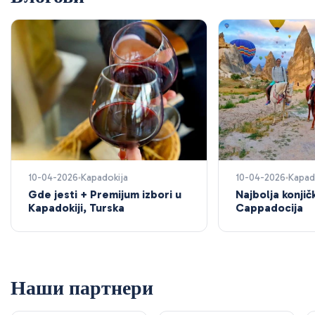
10-04-2026
Kapadokija
10-04-2026
Kapad
Gde jesti + Premijum izbori u
Najbolja konji
Kapadokiji, Turska
Cappadocija
Наши партнери