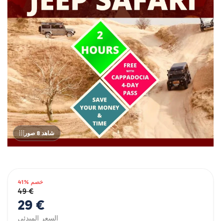
شاهد 8 صور
خصم %41
49 €
29 €
السعر المبدئي