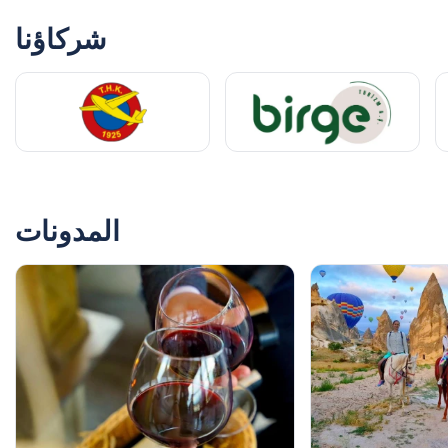
مدى سحر المناظر الطبيعية. كانت واحدة من تلك اللحظات التي
تشعر فيها بالامتنان للعيش وامتلاكprivilege لرؤية مثل هذه
شركاؤنا
العجائب! أوصي بها تمامًا، إنها تجربة لا تُنسى حقًا!
1 أبريل 2025
Javier López
JL
تذكرة جولة ATV في كابادوكيا
كان لدي تجربة رائعة! كانت جولة الجيب في كابادوكيا من أهم
المدونات
معالم رحلتنا. استكشفنا أماكن لم أكن لأتمكن من الوصول إليها
بمفردي ورأينا مناظر خلابة. كان المرشد لطيفًا ومطلعًا حقًا عن
المنطقة. لقد تأكدوا من أننا شعرنا بالراحة واستمتعنا كثيرًا. لم
أكن متأكدًا من تجربة القيادة خارج الطرق المعبدة في البداية،
لكنها انتهت بكونها مذهلة. بالتأكيد تستحق الوقت والمال. سأبقى
أتذكر هذه الرحلة إلى الأبد، مليئة بالعواطف والصور الرائعة!
أوصي بها بشدة لجميع عشاق المغامرات.
23 سبتمبر 2025