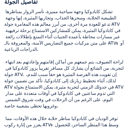
تفاصيل الجولة
تشكل كابادوكيا وجهة سياحية مميزة، تأسر الزوار بمناظرها 
الطبيعية الخلابة، وسحرها الجذاب، وتجاربها المثيرة. إنها وجهة 
تدعو للعودة مرة أخرى. من أبرز معالم هذه المغامرة جولة ATV 
في كابادوكيا المثيرة. يمكن للمشاركين الاستمتاع برحلة ترفيهية 
عبر مسارات محاطة بأعمدة الجنيات أثناء التمتع بإطلالات رائعة 
على متن مركبات جميع التضاريس الآمنة، والمعروفة بالـ ATVs أو 
الدراجات الرباعية.

لراحة الضيوف، يتم جمعهم من أماكن إقامتهم وإعادتهم بعد انتهاء 
التجربة. من الشائع أن يشارك كل مسافر تقريباً يزور كابادوكيا في 
جولة ATV. إن تفويت هذه الفرصة المثيرة هو حقاً سبب للندم. 
لذلك، أثناء تخطيط زيارتك إلى كابادوكيا، تأكد من تضمين جولة 
ATV في جدولك الزمني لتجربة مثيرة. يمكن الاستمتاع بجولة ATV 
التي تدوم ساعتين في كابادوكيا في أوقات متعددة على مدار 
اليوم، على الرغم من أن الرحلات في وقت شروق الشمس 
وغروبها تحظى بشعبية خاصة.

توفر الوديان في كابادوكيا مناظر خلابة خلال هذه الأوقات، مما 
يعزز من إثارة ركوب ATVs وسط هذا المنظر الساحر. للحصول 