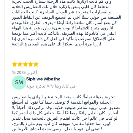
واو، كم كانت الإثارة! كانت هذه الرحلة بسيارة الجيب تجربة
مذهلة! كان قلبي ينبض بالإثارة خلال تلك التضاريس الخلابة
والمسارات المتعرجة عبر الوديان الساحرة. كانت الجماليات
الطبيعية من حولي شيئًا آخر، لم أستطع التوقف عن التقاط الصور
كل بضع أمتار. كان سائقنا رائعًا أيضًا - يعرف الطرق حقًا ويقدم
لنا رؤى مثيرة للاهتمام! لا يوجد شيء يقارن بتجربة هذا الهواء
النقي في كابادوكيا بهذه الطريقة. بالتأكيد كانت أكثر مما توقعنا
على الإطلاق! سنرغب بالتأكيد في فعل كل ذلك مرة أخرى إذا
زرنا مرة أخرى. شكرًا لك على هذه المغامرة الرائعة!
15 أكتوبر 2025
Siphiwe Mbatha
SM
تذكرة جولة ATV في كابادوكيا
تجربة مذهلة تماماً! كانت متعة الرحلة عبر الوادي والتضاريس
الجبلية والمواقع القديمة لا توصف. بينما كنا نقود، لم أستطع
تصديق عيني لرؤية مناظر طبيعية خلابة، وقد تركني ذلك أحياناً بلا
أنفاس. كان الدليل رائعًا ومطلعًا أيضًا. جعلني كل ذلك أشعر كما
لو كنت في عالم آخر. كانت اهتمام الفريق بالسلامة محل تقدير
كبير، مما جعلها مغامرة مبهجة. كان لدينا يوم مليء بالمرح،
أتمنى أن أعود بالفعل. أوصي بشدة لعشاق الأدرينالين!