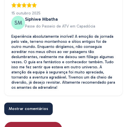
15 outubro 2025
Siphiwe Mbatha
SM
Passe do Passeio de ATV em Capadócia
Experiência absolutamente incrível! A emoção da jornada
pelo vale, terreno montanhoso e sítios antigos foi de
outro mundo. Enquanto dirigíamos, não conseguia
acreditar nos meus olhos ao ver paisagens tão
deslumbrantes, realmente me deixou sem fôlego algumas
vezes. O guia era fantástico e conhecedor também. Tudo
isso me fez sentir que estava em outro universo. A
atenção da equipe à segurança foi muito apreciada,
tornando a aventura agradável. Tivemos um dia cheio de
diversão, já desejo revisitar. Altamente recomendado para
os amantes da adrenalina!
Mostrar comentários
10 janeiro 2026
Liam Tshabalala
LT