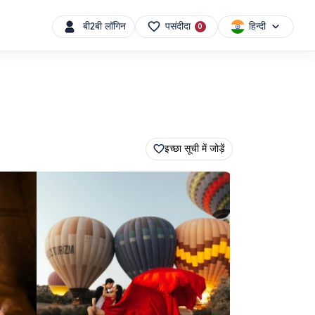
हिन्दी
बी2बी लॉगिन
पसंदीदा
0
इच्छा सूची में जोड़ें