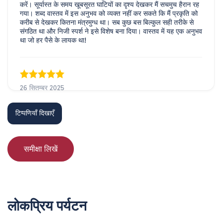
करें। सूर्यास्त के समय खूबसूरत घाटियों का दृश्य देखकर मैं सचमुच हैरान रह
गया। शब्द वास्तव में इस अनुभव को व्यक्त नहीं कर सकते कि मैं प्रकृति को
करीब से देखकर कितना मंत्रमुग्ध था। सब कुछ बस बिल्कुल सही तरीके से
संगठित था और निजी स्पर्श ने इसे विशेष बना दिया। वास्तव में यह एक अनुभव
था जो हर पैसे के लायक था!
26 सितम्बर 2025
Janice Lee
JL
कप्पाडोशिया एटीवी टूर पास
टिप्पणियाँ दिखाएँ
यह वास्तव में शानदार था! मेरे साथी और मैंने सूर्यास्त के दौरान निजी एटीवी
साहसिक कार्य किया और सचमुच, हम पूरी तरह से प्रभावित थे। दृश्य इतना
जादुई था, मैंने पहले ऐसा कुछ नहीं देखा। हमारा गाइड दोस्ताना और बेहद
समीक्षा लिखें
ज्ञानवान था, इसने सुनिश्चित किया कि हमें सभी ऐतिहासिक जानकारी मिले और
उसने यात्रा को हमारे पसंद के अनुसार ढाला! उन अद्भुत चट्टानों के बीच
zipping करते समय आपको एक अजीब स्वतंत्रता का एहसास होता है।
आसपास के खूबसूरत वातावरण से उत्साह के साथ एक अजीब शांति थी। मैं
अपनी दिनचर्या की चिंता को भुला दिया, क्या एक मुक्तिदायक एहसास है! फिर
से करने का इंतजार नहीं कर सकता!
लोकप्रिय पर्यटन