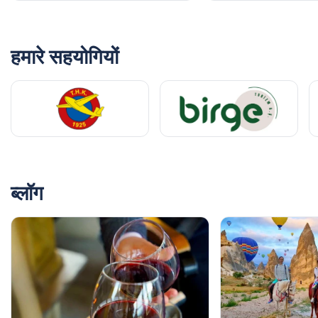
वाह, यह एटीवी टूर कितना अद्भुत अनुभव था! कैपाडोकिया की
breathtaking सुंदरता में होना बयान नहीं कर सकता। हमारा गाइड बहुत
दोस्ताना था और उसके पास साझा करने के लिए बहुत सी जानकारी थी। उन
परीकथा जैसे घाटियों पर सूरज का अस्त होना कुछ ऐसा था, जिसे मैंने पहले
हमारे सहयोगियों
कभी नहीं देखा – बिल्कुल शानदार। और खुली हवा में सवारी करने का
एहसास, यह सच्ची स्वतंत्रता है। बेहतर साहसिकता के लिए और कुछ नहीं
मांगा जा सकता। लेकिन एक नोट, मैं सुझाव दूंगा कि चश्मा पैक करना क्योंकि
धूल बहुत होती है। एक दिन फिर से वापस आने का इंतजार नहीं कर सकती
और सब कुछ दोबारा करना चाहती हूँ! जीवनभर की यादें सुनिश्चित हैं!
ब्लॉग