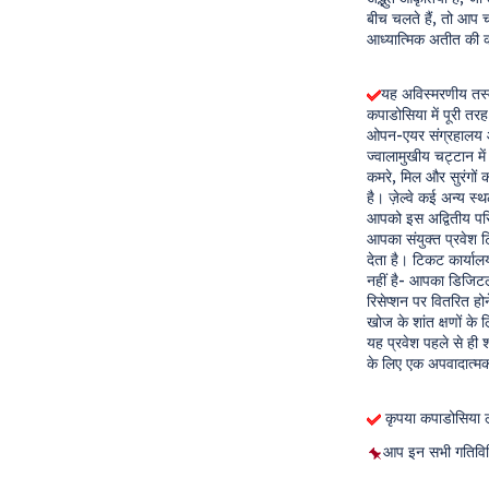
बीच चलते हैं, तो आप चट
आध्यात्मिक अतीत की कह
यह अविस्मरणीय तस्वी
कपाडोसिया में पूरी तरह स
ओपन-एयर संग्रहालय आप
ज्वालामुखीय चट्टान मे
कमरे, मिल और सुरंगों का
है। ज़ेल्वे कई अन्य स
आपको इस अद्वितीय परि
आपका संयुक्त प्रवेश ट
देता है। टिकट कार्यालय
नहीं है- आपका डिजिट
रिसेप्शन पर वितरित होन
खोज के शांत क्षणों के
यह प्रवेश पहले से ही श
के लिए एक अपवादात्मक 
 कृपया कपाडोसिया ल
आप इन सभी गतिविध