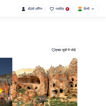
हिन्दी
बी2बी लॉगिन
पसंदीदा
0
इच्छा सूची में जोड़ें