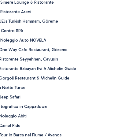
 Simera Lounge & Ristorante
Ristorante Areni
l'Elis Turkish Hammam, Göreme
 Centro SPA
l Noleggio Auto NOVELA
 One Way Cafe Restaurant, Göreme
Ristorante Seyyahhan, Cavusin
istorante Babayan Evi & Michelin Guide
Gorgoli Restaurant & Michelin Guide
a Notte Turca
Jeep Safari
otografico in Cappadocia
Noleggio Abiti
Camel Ride
our in Barca nel Fiume / Avanos