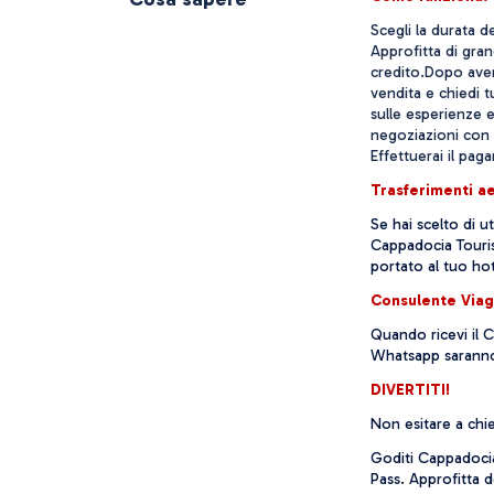
Scegli la durata d
Approfitta di gran
credito.
Dopo aver 
vendita e chiedi t
sulle esperienze e
negoziazioni con i
Effettuerai il pa
Trasferimenti a
Se hai scelto di ut
Cappadocia Tourist
portato al tuo ho
Consulente Via
Quando ricevi il C
Whatsapp saranno 
DIVERTITI!
Non esitare a chi
Goditi Cappadocia 
Pass. Approfitta d