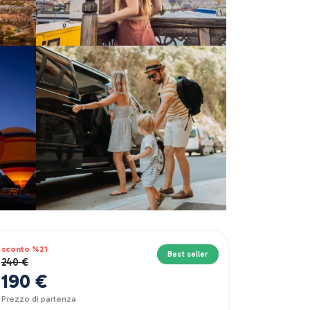
sconto %21
Best seller
240 €
190 €
Prezzo di partenza