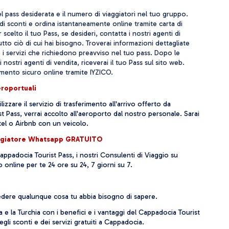
el pass desiderata e il numero di viaggiatori nel tuo gruppo.
di sconti e ordina istantaneamente online tramite carta di
scelto il tuo Pass, se desideri, contatta i nostri agenti di
utto ciò di cui hai bisogno. Troverai informazioni dettagliate
 i servizi che richiedono preavviso nel tuo pass. Dopo le
 nostri agenti di vendita, riceverai il tuo Pass sul sito web.
gamento sicuro online tramite IYZICO.
eroportuali
ilizzare il servizio di trasferimento all'arrivo offerto da
 Pass, verrai accolto all'aeroporto dal nostro personale. Sarai
tel o Airbnb con un veicolo.
ggiatore Whatsapp GRATUITO
appadocia Tourist Pass, i nostri Consulenti di Viaggio su
online per te 24 ore su 24, 7 giorni su 7.
edere qualunque cosa tu abbia bisogno di sapere.
e la Turchia con i benefici e i vantaggi del Cappadocia Tourist
egli sconti e dei servizi gratuiti a Cappadocia.