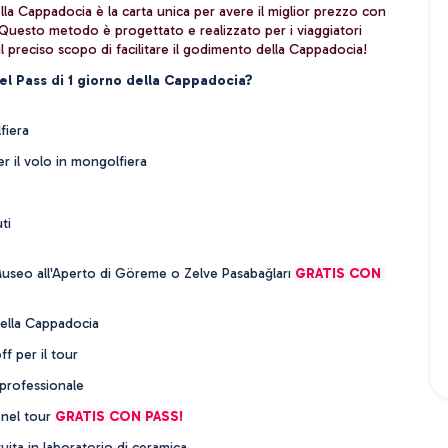
della Cappadocia è la carta unica per avere il miglior prezzo con 
 Questo metodo è progettato e realizzato per i viaggiatori 
l preciso scopo di facilitare il godimento della Cappadocia!
el Pass di 1 giorno della Cappadocia?
fiera
er il volo in mongolfiera
ti
l Museo all'Aperto di Göreme o Zelve Pasabağları 
GRATIS CON 
della Cappadocia
f per il tour
 professionale
nel tour 
GRATIS CON PASS!
uita in laboratorio di ceramica