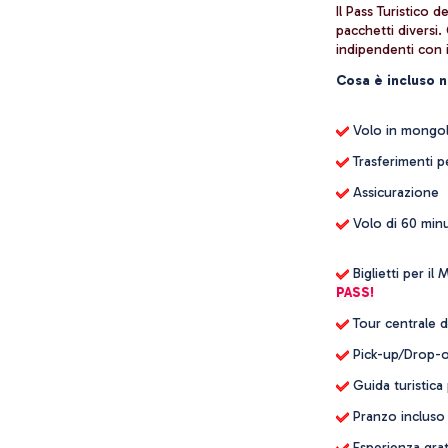
Il Pass Turistico 
pacchetti diversi.
indipendenti con i
Cosa è incluso n
 Volo in mongol
 Trasferimenti p
 Assicurazione
 Volo di 60 minu
 Biglietti per i
PASS!
 Tour centrale 
 Pick-up/Drop-of
 Guida turistica
 Pranzo incluso 
 Esperienza grat