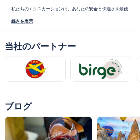
私たちのエクスカーションは、あなたの安全と快適さを最優
先にした慎重にキュレーションされています。スムーズなチ
ェックインから熟練のパイロットによる気球操縦まで、各側
続きを表示
面が比類のない体験を提供するために設計されています。
当社のパートナー
カッパドキア観光パスの利点を享受しましょう
ブログ