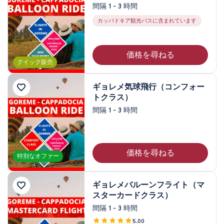
間隔 1 - 3 時間
価格帯
カッパドキア観光パスに含まれています
0EUR
3460 EUR +
価格を尋ねる
クイック販売
ツアー期間
ギョレメ気球飛行（コンフォー
45分
トクラス）
80分
間隔 1 - 3 時間
1時間
1 - 3 時間
2時間
価格を尋ねる
特別なオファー
3時間
4時間
ギョレメバルーンフライト（マ
7 - 8 時間
スターカードクラス）
1泊 2日
間隔 1 - 3 時間
2泊 3日
5.00