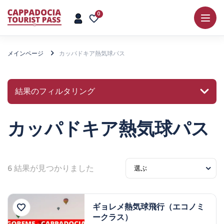
0
メインページ
カッパドキア熱気球パス
結果のフィルタリング
カッパドキア熱気球パス
場所やアクティビティを検索
6
結果が見つかりました
探検
ギョレメ熱気球飛行（エコノミ
ークラス）