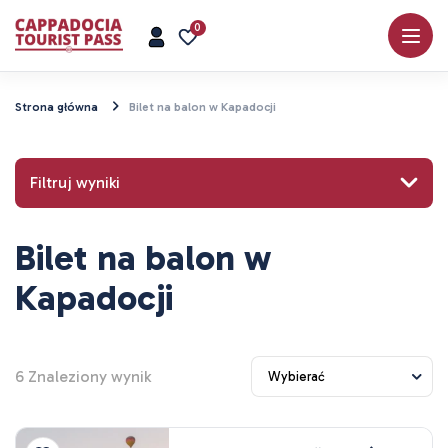
0
Strona główna
Bilet na balon w Kapadocji
Filtruj wyniki
Bilet na balon w
Wyszukaj miejsce lub atrakcję
Kapadocji
6
Znaleziony wynik
Badać