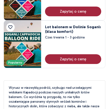
Zapytaj o cenę
Lot balonem w Dolinie Soganlı
(klasa komfort)
Czas trwania 1 - 3 godzina
Zapytaj o cenę
Popularny
Wyrusz w niezwykłą podróż, szybując nad urzekającymi
widokami Kapadocji podczas naszych unikalnych lotów
balonem. Co wyróżnia tę przygodę, to nie tylko
oszałamiające panoramy słynnych wróżek kominów i
historycznych dolin, które zobaczysz z nieba, ale także nasze