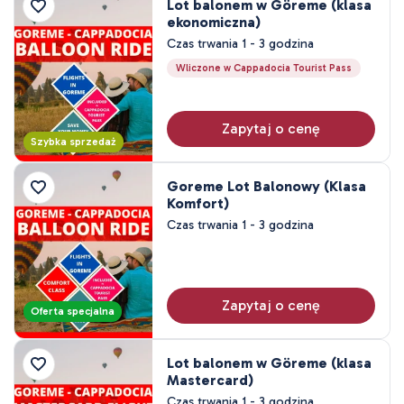
Lot balonem w Göreme (klasa
Przedział cenowy
ekonomiczna)
Czas trwania 1 - 3 godzina
Wliczone w Cappadocia Tourist Pass
0EUR
3471 EUR +
Zapytaj o cenę
Czas trwania wycieczki
Szybka sprzedaż
45 minuta
Goreme Lot Balonowy (Klasa
80 minuta
Komfort)
1 godzina
Czas trwania 1 - 3 godzina
1 - 3 godzina
2 godzina
3 godzina
Zapytaj o cenę
4 godzina
Oferta specjalna
7 - 8 godzina
1 noc 2 dni
Lot balonem w Göreme (klasa
Mastercard)
2 noc 3 dni
Czas trwania 1 - 3 godzina