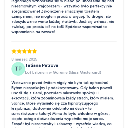
łagodnego wznoszenia się w niebo po unoszenie się nad
niesamowitym krajobrazem - wszystko było perfekcyjnie
zorganizowane! Zakończenie smacznym toastem
szampanem, nie mogłem prosić o więcej. To drogie, ale
zdecydowanie warte każdej złotówki. Jeśli się wahasz, nie
zwlekaj, po prostu idź na to!!! Będziesz wspominać te
wspomnienia na zawsze!
8 marzec 2025
Tatiana Petrova
TP
Lot balonem w Göreme (klasa Mastercard)
Wstawanie przed świtem nigdy nie było tak opłacalne!
Byłem niespokojny i podekscytowany. Gdy balon powoli
unosił się z ziemi, poczułem mieszankę spokoju i
ekscytacji, która zdominowała każdy strach, który miałem.
Słońce, które wyłaniało się zza hipnotyzującego
krajobrazu, dosłownie odebrało mi dech - te
surrealistyczne kolory! Mimo że było chłodno w górze,
ciepło całego doświadczenia wypełniło moje serce.
Zespół był niesamowity i zabawny - wyraźnie wiedzą, co