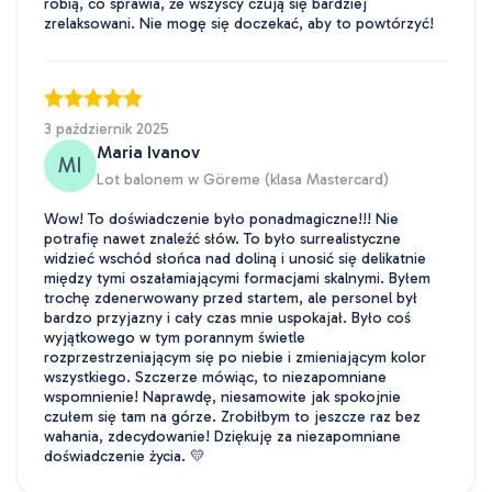
robią, co sprawia, że ​​wszyscy czują się bardziej
zrelaksowani. Nie mogę się doczekać, aby to powtórzyć!
3 październik 2025
Maria Ivanov
MI
Lot balonem w Göreme (klasa Mastercard)
Wow! To doświadczenie było ponadmagiczne!!! Nie
potrafię nawet znaleźć słów. To było surrealistyczne
widzieć wschód słońca nad doliną i unosić się delikatnie
między tymi oszałamiającymi formacjami skalnymi. Byłem
trochę zdenerwowany przed startem, ale personel był
bardzo przyjazny i cały czas mnie uspokajał. Było coś
wyjątkowego w tym porannym świetle
rozprzestrzeniającym się po niebie i zmieniającym kolor
wszystkiego. Szczerze mówiąc, to niezapomniane
wspomnienie! Naprawdę, niesamowite jak spokojnie
czułem się tam na górze. Zrobiłbym to jeszcze raz bez
wahania, zdecydowanie! Dziękuję za niezapomniane
doświadczenie życia. 💛