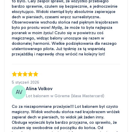
to było. Cały zespół sprawił, że wszystko przebiegło
bardzo sprawnie, czułem się bezpiecznie, a jednocześnie
ekscytująco. Widoki stamtąd były absolutnie zapierające
dech w piersiach, czasami wręcz surrealistyczne.
Obserwowanie wschodu słońca nad pięknym krajobrazem
było po prostu wow! Myślę, że może to była najlepsza
poranek w moim życiu! Czuło się w powietrzu coś
magicznego, widząc balony unoszące się razem w
doskonałej harmonii. Wielkie podziękowania dla naszego
utalentowanego pilota. Już tęsknię za tą wspaniałą
przejażdżką i naprawdę chcę wrócić na kolejny lot!
5 styczeń 2026
Alina Volkov
AV
Lot balonem w Göreme (klasa Mastercard)
Co za niezapomniane przeżycie!!! Lot balonem był czysto
magiczny. Widok wschodu słońca nad krajobrazem wróżek
zapierał dech w piersiach, to widok jak żaden inny.
Obsługa wycieczki była bardzo przyjazna, co sprawiło, że
czułem się swobodnie od początku do końca. Od