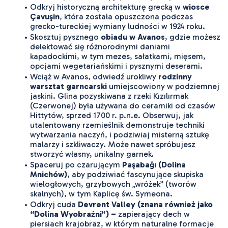
Odkryj historyczną architekturę grecką w 
wiosce 
Çavuşin
, która została opuszczona podczas 
grecko-tureckiej wymiany ludności w 1924 roku.
Skosztuj pysznego 
obiadu w Avanos
, gdzie możesz 
delektować się różnorodnymi daniami 
kapadockimi, w tym mezes, sałatkami, mięsem, 
opcjami wegetariańskimi i pysznymi deserami.
Wciąż w Avanos, odwiedź urokliwy 
rodzinny 
warsztat garncarski
 umiejscowiony w podziemnej 
jaskini. Glina pozyskiwana z rzeki Kızılırmak 
(Czerwonej) była używana do ceramiki od czasów 
Hittytów, sprzed 1700 r. p.n.e. Obserwuj, jak 
utalentowany rzemieślnik demonstruje techniki 
wytwarzania naczyń, i podziwiaj misterną sztukę 
malarzy i szkliwaczy. Może nawet spróbujesz 
stworzyć własny, unikalny garnek.
Spaceruj po czarującym 
Paşabağı (Dolina 
Mnichów)
, aby podziwiać fascynujące skupiska 
wielogłowych, grzybowych „wróżek” (tworów 
skalnych), w tym Kaplicę św. Symeona.
Odkryj cuda 
Devrent Valley
(znana również jako 
“Dolina Wyobraźni”) –
 zapierający dech w 
piersiach krajobraz, w którym naturalne formacje 