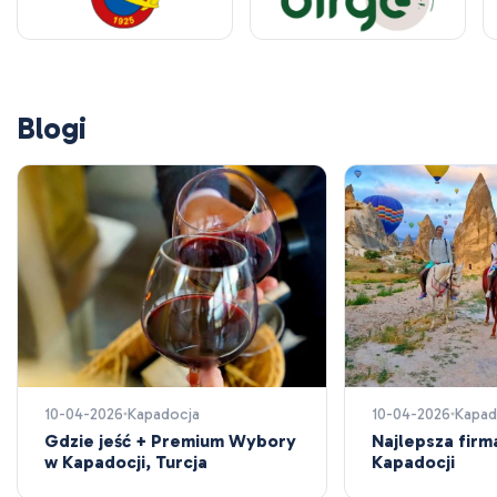
Blogi
10-04-2026
Kapadocja
10-04-2026
Kapad
Gdzie jeść + Premium Wybory
Najlepsza firm
w Kapadocji, Turcja
Kapadocji