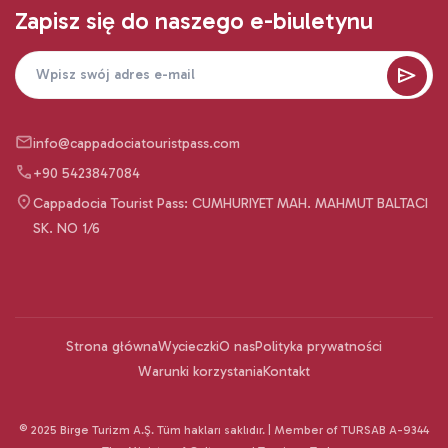
Zapisz się do naszego e-biuletynu
info@cappadociatouristpass.com
+90 5423847084
Cappadocia Tourist Pass: CUMHURIYET MAH. MAHMUT BALTACI
SK. NO 1/6
Strona główna
Wycieczki
O nas
Polityka prywatności
Warunki korzystania
Kontakt
© 2025 Birge Turizm A.Ş. Tüm hakları saklıdır. | Member of TURSAB A-9344