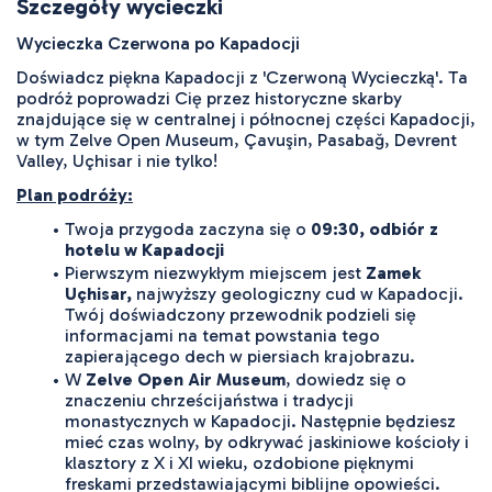
Szczegóły wycieczki
Wycieczka Czerwona po Kapadocji
Doświadcz piękna Kapadocji z 'Czerwoną Wycieczką'. Ta 
podróż poprowadzi Cię przez historyczne skarby 
znajdujące się w centralnej i północnej części Kapadocji, 
w tym Zelve Open Museum, Çavuşin, Pasabağ, Devrent 
Valley, Uçhisar i nie tylko!
Plan podróży:
Twoja przygoda zaczyna się o 
09:30, odbiór z 
hotelu w Kapadocji
Pierwszym niezwykłym miejscem jest 
Zamek 
Uçhisar,
 najwyższy geologiczny cud w Kapadocji. 
Twój doświadczony przewodnik podzieli się 
informacjami na temat powstania tego 
zapierającego dech w piersiach krajobrazu.
W 
Zelve Open Air Museum
, dowiedz się o 
znaczeniu chrześcijaństwa i tradycji 
monastycznych w Kapadocji. Następnie będziesz 
mieć czas wolny, by odkrywać jaskiniowe kościoły i 
klasztory z X i XI wieku, ozdobione pięknymi 
freskami przedstawiającymi biblijne opowieści.