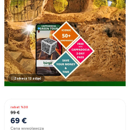
Zobacz 12 zdjęć
rabat %30
99 €
69 €
Cena wywoławcza