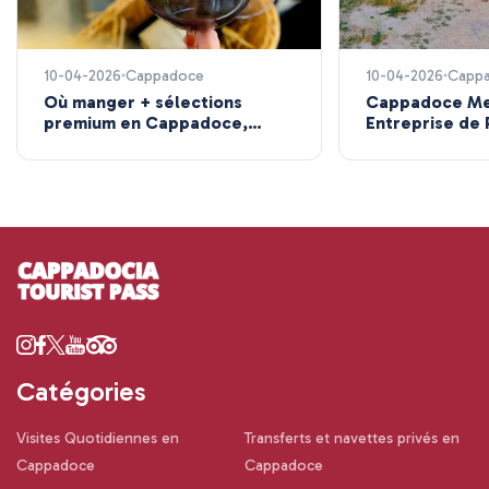
10-04-2026
Cappadoce
10-04-2026
Capp
Où manger + sélections
Cappadoce Me
premium en Cappadoce,
Entreprise de
Turquie
Équestre
Catégories
Visites Quotidiennes en
Transferts et navettes privés en
Cappadoce
Cappadoce