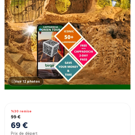
Voir 12 photos
%30 remise
99 €
69 €
Prix ​​de départ