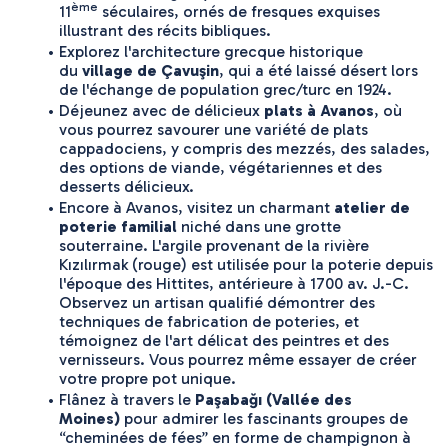
ème
11
 séculaires, ornés de fresques exquises 
illustrant des récits bibliques.
Explorez l'architecture grecque historique 
du 
village de Çavuşin
, qui a été laissé désert lors 
de l'échange de population grec/turc en 1924.
Déjeunez avec de délicieux 
plats à Avanos
, où 
vous pourrez savourer une variété de plats 
cappadociens, y compris des mezzés, des salades, 
des options de viande, végétariennes et des 
desserts délicieux.
Encore à Avanos, visitez un charmant 
atelier de 
poterie familial
 niché dans une grotte 
souterraine. L'argile provenant de la rivière 
Kızılırmak (rouge) est utilisée pour la poterie depuis 
l'époque des Hittites, antérieure à 1700 av. J.-C. 
Observez un artisan qualifié démontrer des 
techniques de fabrication de poteries, et 
témoignez de l'art délicat des peintres et des 
vernisseurs. Vous pourrez même essayer de créer 
votre propre pot unique.
Flânez à travers le 
Paşabağı (Vallée des 
Moines)
 pour admirer les fascinants groupes de 
“cheminées de fées” en forme de champignon à 