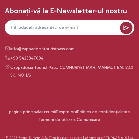
Abonați-vă la E-Newsletter-ul nostru
info@cappadociatouristpass.com
+90 5423847084
Cappadocia Tourist Pass: CUMHURIYET MAH. MAHMUT BALTACI
SK. NO 1/6
pagina principala
excursii
Despre noi
Politica de confidențialitate
Termeni de utilizare
Comunicare
© 2025 Birge Turizm A.Ş. Tüm hakları saklıdır. | Member of TURSAB A-9344