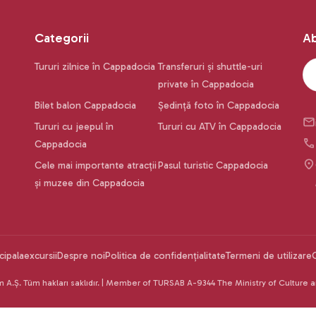
Categorii
Ab
Tururi zilnice în Cappadocia
Transferuri și shuttle-uri
private în Cappadocia
Bilet balon Cappadocia
Ședință foto în Cappadocia
Tururi cu jeepul în
Tururi cu ATV în Cappadocia
Cappadocia
Cele mai importante atracții
Pasul turistic Cappadocia
și muzee din Cappadocia
cipala
excursii
Despre noi
Politica de confidențialitate
Termeni de utilizare
m A.Ş. Tüm hakları saklıdır. | Member of TURSAB A-9344 The Ministry of Culture 