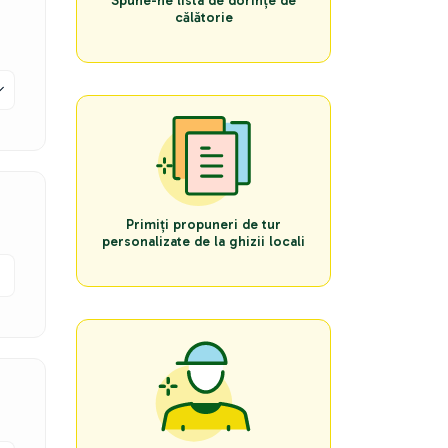
Spune-ne lista de dorințe de
călătorie
Primiți propuneri de tur
personalizate de la ghizii locali