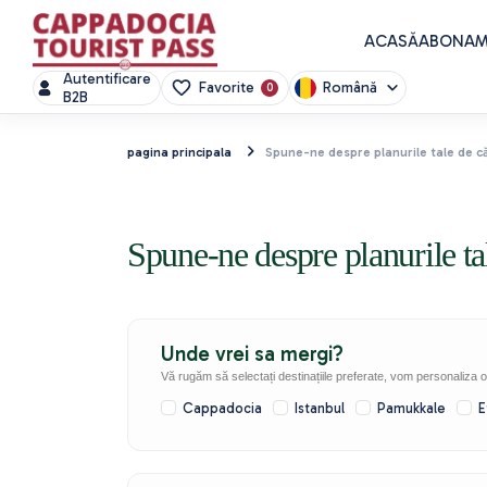
ACASĂ
ABONAME
Autentificare
Română
Favorite
0
B2B
pagina principala
Spune-ne despre planurile tale de că
Spune-ne despre planurile tal
Unde vrei sa mergi?
Vă rugăm să selectați destinațiile preferate, vom personaliza o
Cappadocia
Istanbul
Pamukkale
E