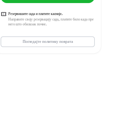
Резервишите сада и платите касније.
Направите своју резервацију сада, платите било када пре
него што обилазак почне.
Погледајте политику поврата