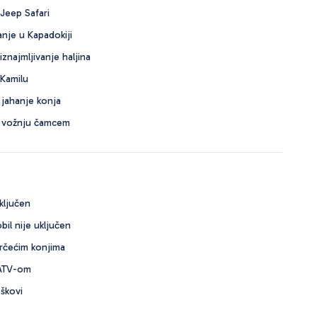
Jeep Safari
nje u Kapadokiji
znajmljivanje haljina
Kamilu
jahanje konja
 vožnju čamcem
ključen
bil nije uključen
trčećim konjima
 ATV-om
oškovi