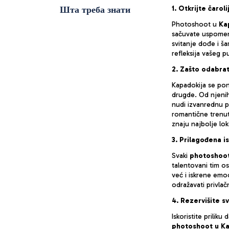
Шта треба знати
1. Otkrijte čaro
Photoshoot u
Kap
sačuvate uspomen
svitanje dođe i ša
refleksija vašeg p
2. Zašto odabra
Kapadokija se pon
drugde. Od njenih 
nudi izvanrednu 
romantične trenutk
znaju najbolje lok
3. Prilagođena i
Svaki
photoshoot
talentovani tim o
već i iskrene emoc
odražavati privlač
4. Rezervišite 
Iskoristite prilik
photoshoot u Ka