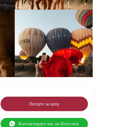
Питајте за цену
Контактирајте нас на Вхатсапп