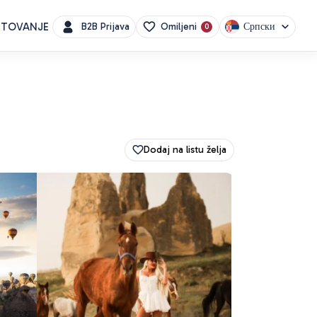
UTOVANJE
Српски
B2B Prijava
Omiljeni
0
Dodaj na listu želja