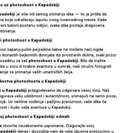
liju uz photoshoot u Kapadokiji
adokiji
je više od samog snimanja slika — to je prilika da
e koje odražavaju lepotu ovog izvanrednog mesta. Kada
reni baloni postanu vidljivi, svaka slika postaje dragocena
utovanja.
ti photoshoot u Kapadokiji
osi zapanjujućim pejzažima kakve ne možete naći nigde
ikonastih bajkovitih dimnjaka do prostranih dolina, svaki prizor
pozadinu za vaš
photoshoot u Kapadokiji
. Bilo da tražite
e u zoru ili hrabre avanture u sumrak, naši stručni fotografi
acije za snimanje vaših umetničkih želja.
skustva photoshoota u Kapadokiji
 u Kapadokiji
prilagođavamo da odgovara vašoj viziji. Naš
sigurava vašu udobnost i autentičnost, snimajući ne samo poze,
ije. Uz veštine vođenja i pažljivu preciznost, vaše slike će
nost i čudo vaše avanture u Kapadokiji.
svoj photoshoot u Kapadokiji odmah
u da stvorite nezaboravne uspomene. Osigurajte svoj
padokiji
danas i dozvolite nam da vaša iskustva pretvorimo u