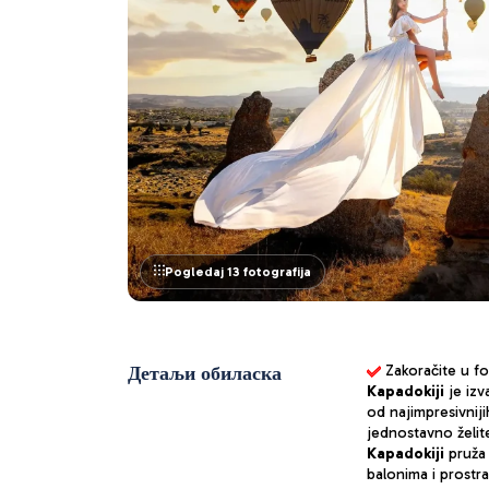
Pogledaj 13 fotografija
Детаљи обиласка
Zakoračite u fo
Kapadokiji
 je iz
od najimpresivniji
jednostavno želit
Kapadokiji
 pruža
balonima i prostr