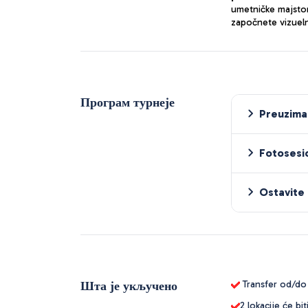
umetničke majstor
započnete vizueln
Програм турнеје
Preuziman
Fotosesi
Ostavite
Шта је укључено
Transfer od/do
2 lokacije će b