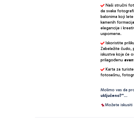
Naši stručni fot
da svaka fotografi
balonima koji lete
kamenih formacija,
elegancije i krea
uspomene.
Iskoristite pril
Zabeležite čudo, 
iskustva koja će o
prilagođenu 
avan
Karta za turist
fotosešnu, fotogra
Molimo vas da prov
uključeno?"
...
Možete iskusiti