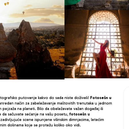
tografsko putovanje kakvo do sada niste doživeli! 
Fotosešn u 
vanredan način za zabeležavanje maštovitih trenutaka u jednom 
h pejzaža na planeti. Bilo da obeležavate važan događaj ili 
e da sačuvate sećanje na vašu posetu, 
fotosešn u 
 zadivljujuće scene ispunjene vilinskim dimnjacima, letećim 
anim dolinama koje se protežu koliko oko vidi.