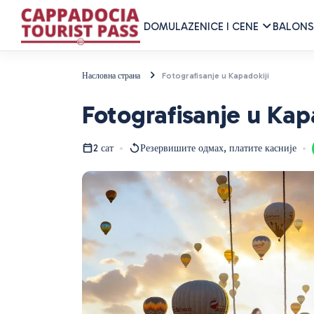
DOM
ULAZENICE I CENE
BALONS
Насловна страна
Fotografisanje u Kapadokiji
Fotografisanje u Kap
2 сат
Резервишите одмах, платите касније