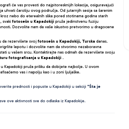
ografi će vas provesti do najpitoresknijih lokacija, osiguravajući 
ja uhvati čaroliju ovog područja. Od jutarnjih sesija sa šarenim 
 kroz nebo do eterealnih slika pored stotinama godina starih 
 svaki 
fotosešn u Kapadokiji
 pruža jedinstvenu fuziju 
tivnosti. Dozvolite nam da vaše iskustvo pretvorimo u dragocene 
iku da rezervišete svoj 
fotosešn u Kapadokiji, Turska
 danas. 
prigrlite lepotu i dozvolite nam da stvorimo nezaboravna 
stati u vašem srcu. Kontaktirajte nas odmah da rezervišete svoju 
turu fotografisanja u Kapadokiji
 .
e u Kapadokiji pruža priliku da dobijete najbolje. U ovom 
fisaćemo vas i napolju kao i u zoni ljuljaške.
erite prednosti i popuste u Kapadokiji u sekciji 
"Šta je 
 sve ove aktivnosti sve do odlaska iz Kapadokije.