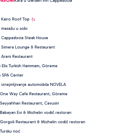
PASOM!
Kafa u Garden inn Cappadocia
 Kairo Roof Top
 masažu u sobi
 Cappadocia Steak House
 Simera Lounge & Restaurant
 Areni Restaurant
 Elis Turkish Hammam, Göreme
a SPA Center
 iznajmljivanje automobila NOVELA
 One Way Cafe Restaurant, Göreme
Seyyahhan Restaurant, Cavusin
abayan Evi & Michelin vodič restoran
orgoli Restaurant & Michelin vodič restoran
Tursku noć