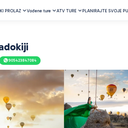
KI PROLAZ
Vođene ture
ATV TURE
PLANIRAJTE SVOJE P
adokiji
905423847084