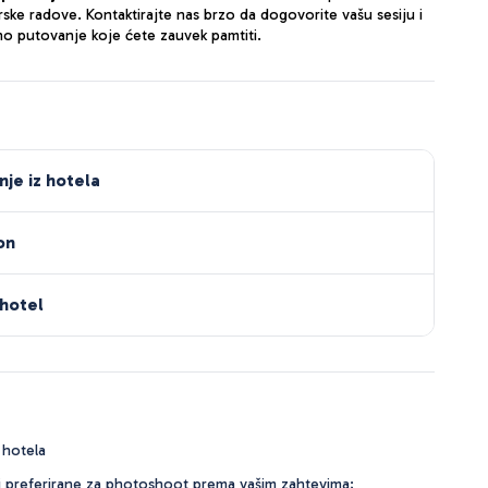
ske radove. Kontaktirajte nas brzo da dogovorite vašu sesiju i
o putovanje koje ćete zauvek pamtiti.
je iz hotela
on
 hotel
 hotela
iti preferirane za photoshoot prema vašim zahtevima;