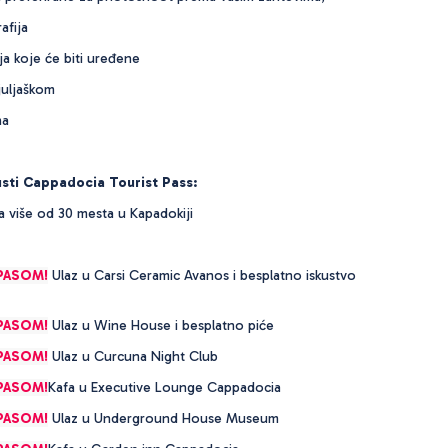
afija
ja koje će biti uređene
juljaškom
na
usti Cappadocia Tourist Pass:
a više od 30 mesta u Kapadokiji
PASOM!
Ulaz u Carsi Ceramic Avanos i besplatno iskustvo
PASOM!
Ulaz u Wine House i besplatno piće
PASOM!
Ulaz u Curcuna Night Club
PASOM!
Kafa u Executive Lounge Cappadocia
PASOM!
Ulaz u Underground House Museum