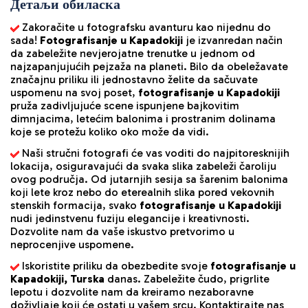
Детаљи обиласка
Zakoračite u fotografsku avanturu kao nijednu do 
sada! 
Fotografisanje u Kapadokiji
 je izvanredan način 
da zabeležite nevjerojatne trenutke u jednom od 
najzapanjujućih pejzaža na planeti. Bilo da obeležavate 
značajnu priliku ili jednostavno želite da sačuvate 
uspomenu na svoj poset, 
fotografisanje u Kapadokiji
pruža zadivljujuće scene ispunjene bajkovitim 
dimnjacima, letećim balonima i prostranim dolinama 
koje se protežu koliko oko može da vidi.
Naši stručni fotografi će vas voditi do najpitoresknijih 
lokacija, osiguravajući da svaka slika zabeleži čaroliju 
ovog područja. Od jutarnjih sesija sa šarenim balonima 
koji lete kroz nebo do eterealnih slika pored vekovnih 
stenskih formacija, svako 
fotografisanje u Kapadokiji
nudi jedinstvenu fuziju elegancije i kreativnosti. 
Dozvolite nam da vaše iskustvo pretvorimo u 
neprocenjive uspomene.
Iskoristite priliku da obezbedite svoje 
fotografisanje u 
Kapadokiji, Turska
 danas. Zabeležite čudo, prigrlite 
lepotu i dozvolite nam da kreiramo nezaboravne 
doživljaje koji će ostati u vašem srcu. Kontaktirajte nas 