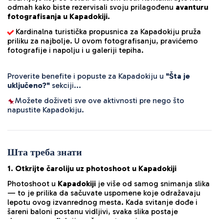
odmah kako biste rezervisali svoju prilagođenu 
avanturu 
fotografisanja u Kapadokiji.
Kardinalna turistička propusnica za Kapadokiju pruža 
priliku za najbolje. U ovom fotografisanju, pravićemo 
fotografije i napolju i u galeriji tepiha.
Proverite benefite i popuste za Kapadokiju u 
"Šta je 
uključeno?"
 sekciji...
Možete doživeti sve ove aktivnosti pre nego što 
napustite Kapadokiju.
Шта треба знати
1. Otkrijte čaroliju uz photoshoot u Kapadokiji
Photoshoot u
Kapadokiji
je više od samog snimanja slika
— to je prilika da sačuvate uspomene koje odražavaju
lepotu ovog izvanrednog mesta. Kada svitanje dođe i
šareni baloni postanu vidljivi, svaka slika postaje