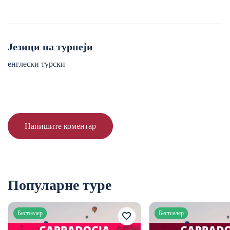
Језици на турнеји
енглески турски
Напишите коментар
Популарне туре
Бестселер
Бестселер