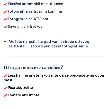
Klasični automobil nije uključen
Fotografija sa trčećim konjima
Fotografija sa ATV-om
Saveti i lični troškovi
Možete naručiti šta god vam zatreba od svog
asistenta ili izabrati pun paket fotografisanja
Шта да понесете са собом?
Lepi haljine imate, ako želite da se presvučete na ovom
mestu
Pića ako želite
Kamere ako imate...