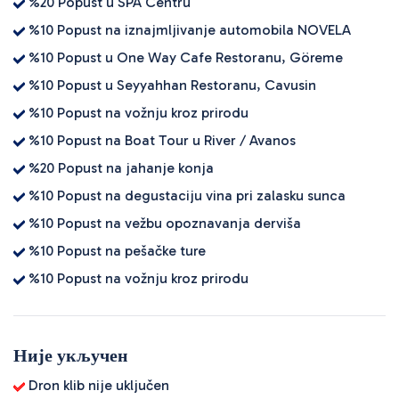
%20 Popust u SPA Centru
%10 Popust na iznajmljivanje automobila NOVELA
%10 Popust u One Way Cafe Restoranu, Göreme
%10 Popust u Seyyahhan Restoranu, Cavusin
%10 Popust na vožnju kroz prirodu
%10 Popust na Boat Tour u River / Avanos
%20 Popust na jahanje konja
%10 Popust na degustaciju vina pri zalasku sunca
%10 Popust na vežbu opoznavanja derviša
%10 Popust na pešačke ture
%10 Popust na vožnju kroz prirodu
Није укључен
Dron klib nije uključen