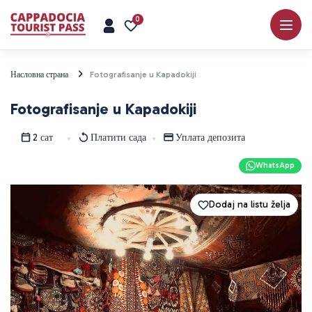
0
Насловна страна
Fotografisanje u Kapadokiji
Fotografisanje u Kapadokiji
2 сат
Платити сада
Уплата депозита
WhatsApp
Dodaj na listu želja