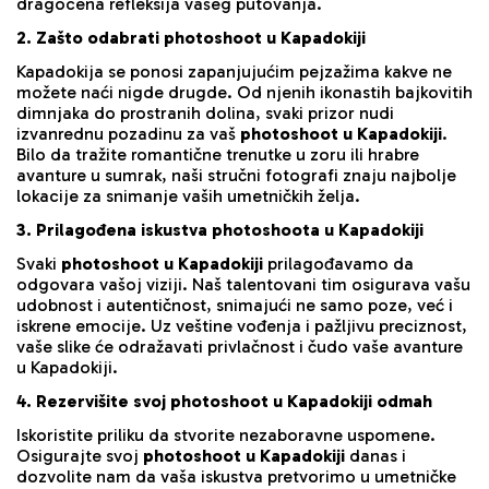
dragocena refleksija vašeg putovanja.
2. Zašto odabrati photoshoot u Kapadokiji
Kapadokija se ponosi zapanjujućim pejzažima kakve ne
možete naći nigde drugde. Od njenih ikonastih bajkovitih
dimnjaka do prostranih dolina, svaki prizor nudi
izvanrednu pozadinu za vaš
photoshoot u Kapadokiji
.
Bilo da tražite romantične trenutke u zoru ili hrabre
avanture u sumrak, naši stručni fotografi znaju najbolje
lokacije za snimanje vaših umetničkih želja.
3. Prilagođena iskustva photoshoota u Kapadokiji
Svaki
photoshoot u Kapadokiji
prilagođavamo da
odgovara vašoj viziji. Naš talentovani tim osigurava vašu
udobnost i autentičnost, snimajući ne samo poze, već i
iskrene emocije. Uz veštine vođenja i pažljivu preciznost,
vaše slike će odražavati privlačnost i čudo vaše avanture
u Kapadokiji.
4. Rezervišite svoj photoshoot u Kapadokiji odmah
Iskoristite priliku da stvorite nezaboravne uspomene.
Osigurajte svoj
photoshoot u Kapadokiji
danas i
dozvolite nam da vaša iskustva pretvorimo u umetničke