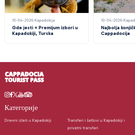
10-04-2026
Kapadokija
10-04-2026
Kapad
Gde jesti + Premijum izbori u
Najbolja konji
Kapadokiji, Turska
Cappadocija
Категорије
Dnevni izleti u Kapadokiji
Transferi i šatlovi u Kapadokiji i
privatni transferi