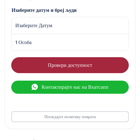
Изаберите датум и број људи
Изаберите Датум
1 Особа
Провери доступност
Контактирајте нас на Вхатсапп
Погледајте политику поврата