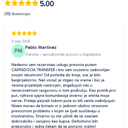
5.00
(10) Коментари
3 maj 2025
Pablo Martinez
PM
Transfer i aerodromski prevoz u Kapadokiji
Nedavno sam rezervisao uslugu prevoza putem
CAPPADOCIA TRANSFER i bio sam izuzetno zadovoljan
svojim iskustvom! Od početka do kraja, sve je bilo
besprijekorno. Naš vozač je stigao na vreme i bio je
veoma prijateljski nastrojen, angažujući nas u
neverovatnom razgovoru o tom području. Kao putnik prvi
put, njihova sjajna komunikacija stvarno je smirila moje
nerve. Prelepi pejzaži tokom puta su bili zaista zadivljujući.
Nisam morao da brinem ni o jednom obično stresnom
prevoznom problemu s kojim se ljudi suočavaju u
inostranstvu. Stvarno su me učinili da se osećam
dobrodošlo i cenjeno kao kupca. Definitivno bih
preporučio i jedva čekam da se ponovo vratim!