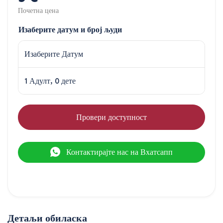
Почетна цена
Изаберите датум и број људи
Изаберите Датум
1 Адулт, 0 дете
Провери доступност
Контактирајте нас на Вхатсапп
Детаљи обиласка