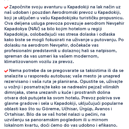
 Započnite svoju avanturu u Kapadokiji na lak način uz 
naš udoban i pouzdan Aerodromski prevoz u Kapadokiji, 
koji je uključen u vašu Kapadokijsku turističku propusnicu. 
Ova deljena usluga prevoza povezuje aerodrom Nevşehir 
Kapadokya (NAV) sa bilo kojim hotelom u regiji 
Kapadokija, oslobađajući vas stresa dolaska i odlaska 
kako biste se mogli fokusirati na uživanje u putovanju. Po 
dolasku na aerodrom Nevşehir, dočekaće vas 
profesionalni predstavnik u dolaznoj hali sa natpisom, 
spreman da vas usmeri ka vašem modernom, 
klimatizovanom vozilu za prevoz. 
 Nema potrebe da se pregovarate sa taksistima ili da se 
snalazite u rasporedu autobusa; vaše mesto je unapred 
rezervisano i vaša ruta je planirana. Opustite se, uživajte 
u vožnji i posmatrajte kako se nadrealni pejzaž vilinskih 
dimnjaka, stena urezanih u kuće i prostranih dolina 
otvara dok putujete ka svom hotelu. Prevoz pokriva sve 
glavne gradove i sela u Kapadokiji, uključujući popularne 
oblasti kao što su Göreme, Učhisar, Ürgüp, Avanos i 
Ortahisar. Bilo da se vaš hotel nalazi u pećini, na 
uzvišenju sa panoramskim pogledom ili u mirnom 
lokalnom kvartu, doći ćemo do vas udobno i efikasno. 