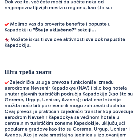
Dok vozite, već ćete moći da uočite neka od 
najprepoznatljivijih mesta u regionu, kao što su:
 Molimo vas da proverite benefite i popuste u 
Kapadokiji u 
"Šta je uključeno?"
 sekciji...
 Možete iskusiti sve ove aktivnosti sve dok napustite 
Kapadokiju.
Шта треба знати
Zajednička usluga prevoza funkcioniše između
aerodroma Nevsehir Kapadokya (NAV) i bilo kog hotela
unutar glavnih turističkih područja Kapadokije (kao što su
Goreme, Urgup, Uchisar, Avanos); udaljene lokacije
možda neće biti pokrivene ili mogu zahtevati doplatu:
Ovaj prevoz je praktičan zajednički transfer koji povezuje
aerodrom Nevsehir Kapadokya sa većinom hotela u
centralnim turističkim zonama Kapadokije, uključujući
popularne gradove kao što su Goreme, Urgup, Uchisar i
Avanos. Ako je vaša smeštajna jedinica u izolovanijem