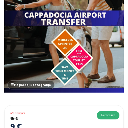
Pogledaj 8 fotografija
к1 попуст
Бестселер
15 €
9 €