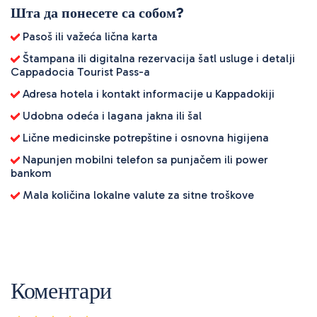
Шта да понесете са собом?
Pasoš ili važeća lična karta
Štampana ili digitalna rezervacija šatl usluge i detalji
Cappadocia Tourist Pass-a
Adresa hotela i kontakt informacije u Kappadokiji
Udobna odeća i lagana jakna ili šal
Lične medicinske potrepštine i osnovna higijena
Napunjen mobilni telefon sa punjačem ili power
bankom
Mala količina lokalne valute za sitne troškove
Коментари