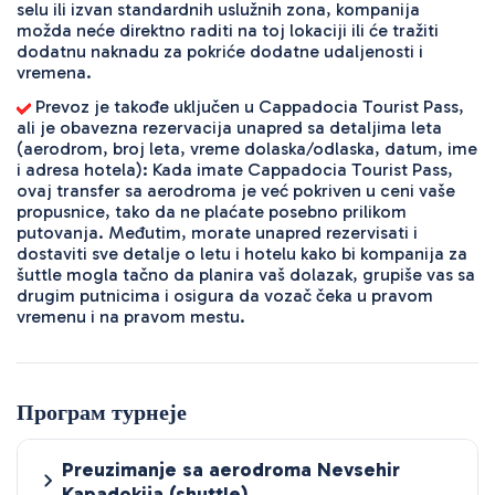
selu ili izvan standardnih uslužnih zona, kompanija
možda neće direktno raditi na toj lokaciji ili će tražiti
dodatnu naknadu za pokriće dodatne udaljenosti i
vremena.
Prevoz je takođe uključen u Cappadocia Tourist Pass,
ali je obavezna rezervacija unapred sa detaljima leta
(aerodrom, broj leta, vreme dolaska/odlaska, datum, ime
i adresa hotela): Kada imate Cappadocia Tourist Pass,
ovaj transfer sa aerodroma je već pokriven u ceni vaše
propusnice, tako da ne plaćate posebno prilikom
putovanja. Međutim, morate unapred rezervisati i
dostaviti sve detalje o letu i hotelu kako bi kompanija za
šuttle mogla tačno da planira vaš dolazak, grupiše vas sa
drugim putnicima i osigura da vozač čeka u pravom
vremenu i na pravom mestu.
Програм турнеје
Preuzimanje sa aerodroma Nevsehir
Kapadokija (shuttle)