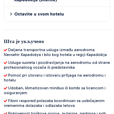
Ostavite u svom hotelu
Шта је укључено
Deljena transportna usluga između aerodroma
Nevsehir Kapadokya i bilo kog hotela u regiji Kapadokija
Usluga susreta i pozdravljanja na aerodromu od strane
profesionalnog vozača ili predstavnika
Pomoć pri utovaru i istovaru prtljaga na aerodromu i
hotelu
Udoban, klimatizovan minibus ili kombi sa licencom i
osiguranjem
Fiksni raspored polazaka koordinisan sa uobičajenim
vremenima dolazaka i odlazaka letova
Pokrivenost troškova goriva, putarina, parkinga i svih