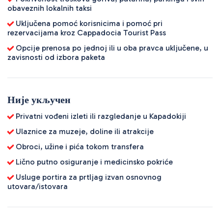
obaveznih lokalnih taksi
Uključena pomoć korisnicima i pomoć pri
rezervacijama kroz Cappadocia Tourist Pass
Opcije prenosa po jednoj ili u oba pravca uključene, u
zavisnosti od izbora paketa
Није укључен
Privatni vođeni izleti ili razgledanje u Kapadokiji
Ulaznice za muzeje, doline ili atrakcije
Obroci, užine i pića tokom transfera
Lično putno osiguranje i medicinsko pokriće
Usluge portira za prtljag izvan osnovnog
utovara/istovara