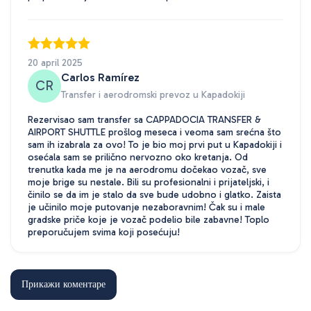
20 april 2025
Carlos Ramírez
CR
Transfer i aerodromski prevoz u Kapadokiji
Rezervisao sam transfer sa CAPPADOCIA TRANSFER &
AIRPORT SHUTTLE prošlog meseca i veoma sam srećna što
sam ih izabrala za ovo! To je bio moj prvi put u Kapadokiji i
osećala sam se prilično nervozno oko kretanja. Od
trenutka kada me je na aerodromu dočekao vozač, sve
moje brige su nestale. Bili su profesionalni i prijateljski, i
činilo se da im je stalo da sve bude udobno i glatko. Zaista
je učinilo moje putovanje nezaboravnim! Čak su i male
gradske priče koje je vozač podelio bile zabavne! Toplo
preporučujem svima koji posećuju!
Прикажи коментаре
7 decembar 2025