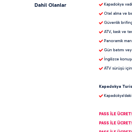
Dahil Olanlar
Kapadokya vadil
Otel alma ve bı
Güvenlik brifin
ATV, kask ve tem
Panoramik manza
Gün batımı vey
İngilizce konuş
ATV sürüşü için
Kapadokya Turist
Kapadokya'daki
PASS İLE ÜCRET
PASS İLE ÜCRET