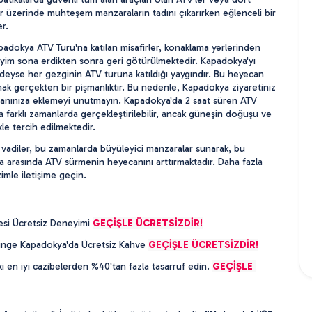
tler üzerinde muhteşem manzaraların tadını çıkarırken eğlenceli bir 
r. 
apadokya ATV Turu'na katılan misafirler, konaklama yerlerinden 
yim sona erdikten sonra geri götürülmektedir. Kapadokya'yı 
eyse her gezginin ATV turuna katıldığı yaygındır. Bu heyecan 
ırmak gerçekten bir pişmanlıktır. Bu nedenle, Kapadokya ziyaretiniz 
lanınıza eklemeyi unutmayın. Kapadokya'da 2 saat süren ATV 
farklı zamanlarda gerçekleştirilebilir, ancak güneşin doğuşu ve 
ikle tercih edilmektedir. 
vadiler, bu zamanlarda büyüleyici manzaralar sunarak, bu 
 arasında ATV sürmenin heyecanını arttırmaktadır. Daha fazla 
zimle iletişime geçin. 
esi Ücretsiz Deneyimi 
GEÇİŞLE ÜCRETSİZDİR!
unge Kapadokya'da Ücretsiz Kahve 
GEÇİŞLE ÜCRETSİZDİR!
i en iyi cazibelerden %40'tan fazla tasarruf edin. 
GEÇİŞLE 