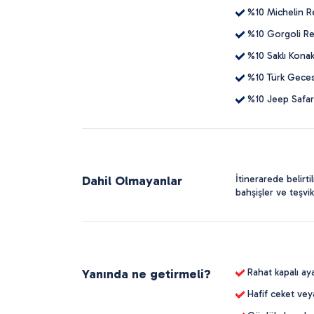
%10 Michelin Re
%10 Gorgoli Res
%10 Saklı Konak
%10 Türk Gecesi
%10 Jeep Safari
Dahil Olmayanlar
İtinerarede belirt
bahşişler ve teşvik
Yanında ne getirmeli?
Rahat kapalı aya
Hafif ceket veya