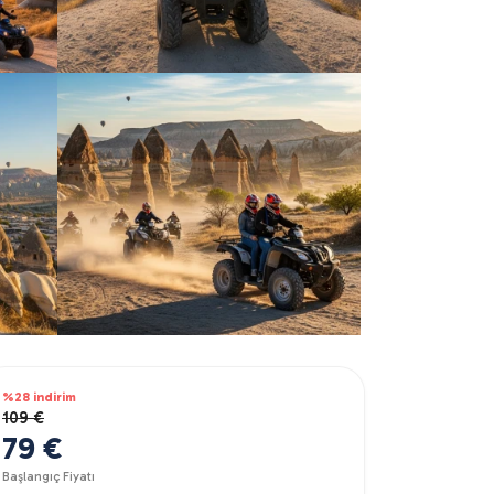
%28 indirim
109 €
79 €
Başlangıç Fiyatı