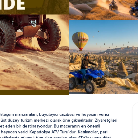
teşem manzaraları, büyüleyici cazibesi ve heyecan verici 
 üst düzey turizm merkezi olarak öne çıkmaktadır. Ziyaretçileri 
t eden bir destinasyondur. Bu maceranın en önemli 
, heyecan verici Kapadokya ATV Turu'dur. Katılımcılar, peri 
 patikalarda güvenli tüm alan araçları olan ATV'ler veya dört 