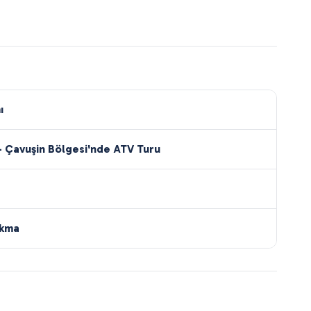
ı
 Çavuşin Bölgesi'nde ATV Turu
akma