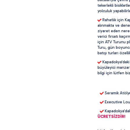
tekerlekli bisikle
yolculuk yapabilirle
 Rahatlık için K
alınmakta ve dene
ziyaret eden nered
verici fırsatı kaç
için ATV Turunu p
Turu, gün boyunca 
batışı turları özell
 Kapadokya'daki 
büyüleyici manzara
bilgi için lütfen bi
 Seramik Atöly
 Executive Lo
 Kapadokya'dak
ÜCRETSİZDİR!