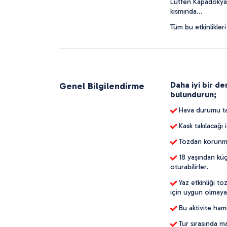
Lütfen Kapadokya 
kısmında...
Tüm bu etkinlikler
Daha iyi bir de
Genel Bilgilendirme
bulundurun;
Hava durumu tah
Kask takılacağı i
Tozdan korunmak
18 yaşından küç
oturabilirler.
Yaz etkinliği t
için uygun olmayab
Bu aktivite hami
Tur sırasında ma