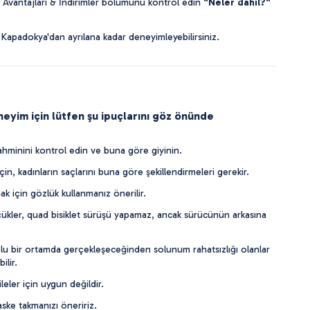
Avantajları & İndirimler bölümünü kontrol edin 
"Neler dahil?"
i Kapadokya'dan ayrılana kadar deneyimleyebilirsiniz.
neyim için lütfen şu ipuçlarını göz önünde
minini kontrol edin ve buna göre giyinin.
çin, kadınların saçlarını buna göre şekillendirmeleri gerekir.
 için gözlük kullanmanız önerilir.
ükler, quad bisiklet sürüşü yapamaz, ancak sürücünün arkasına
ozlu bir ortamda gerçekleşeceğinden solunum rahatsızlığı olanlar
ilir.
leler için uygun değildir.
ske takmanızı öneririz.