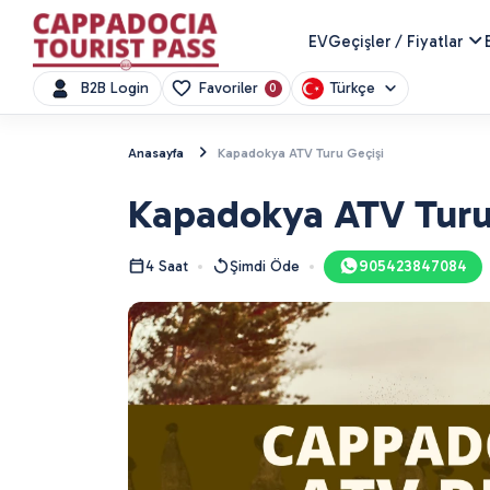
EV
Geçişler / Fiyatlar
Türkçe
B2B Login
Favoriler
0
Anasayfa
Kapadokya ATV Turu Geçişi
Kapadokya ATV Turu
4 Saat
Şimdi Öde
905423847084