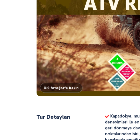
9 fotoğrafa bakın
Tur Detayları
 Kapadokya, muh
deneyimleri ile en
geri dönmeye dave
noktalarından biri
bacalarıyla çevrili