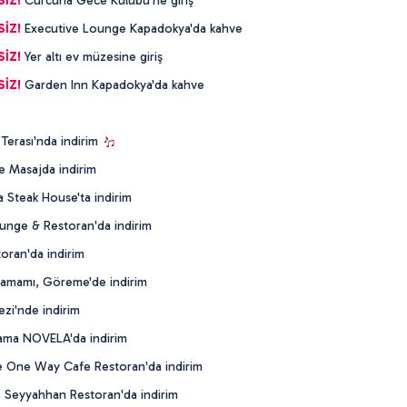
SİZ!
Curcuna Gece Kulübü'ne giriş
SİZ!
Executive Lounge Kapadokya'da kahve
SİZ!
Yer altı ev müzesine giriş
SİZ!
Garden Inn Kapadokya'da kahve
 Terası'nda indirim
e Masajda indirim
Steak House'ta indirim
unge & Restoran'da indirim
oran'da indirim
Hamamı, Göreme'de indirim
zi'nde indirim
lama NOVELA'da indirim
One Way Cafe Restoran'da indirim
 Seyyahhan Restoran'da indirim