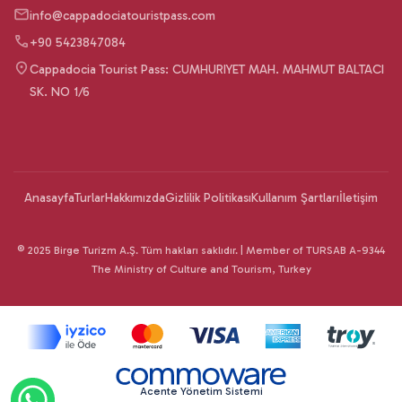
info@cappadociatouristpass.com
+90 5423847084
Cappadocia Tourist Pass: CUMHURIYET MAH. MAHMUT BALTACI
SK. NO 1/6
Anasayfa
Turlar
Hakkımızda
Gizlilik Politikası
Kullanım Şartları
İletişim
© 2025 Birge Turizm A.Ş. Tüm hakları saklıdır. | Member of TURSAB A-9344
The Ministry of Culture and Tourism, Turkey
Acente Yönetim Sistemi