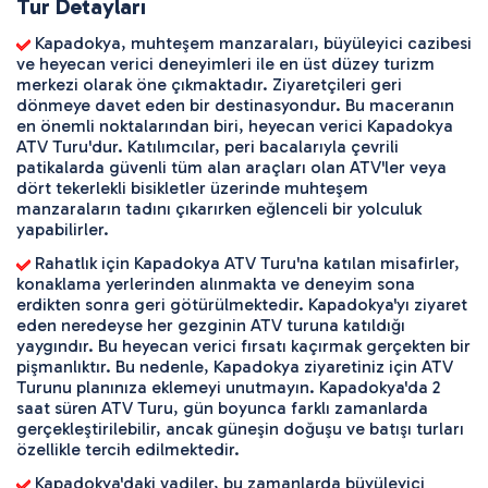
Tur Detayları
 Kapadokya, muhteşem manzaraları, büyüleyici cazibesi 
ve heyecan verici deneyimleri ile en üst düzey turizm 
merkezi olarak öne çıkmaktadır. Ziyaretçileri geri 
dönmeye davet eden bir destinasyondur. Bu maceranın 
en önemli noktalarından biri, heyecan verici Kapadokya 
ATV Turu'dur. Katılımcılar, peri bacalarıyla çevrili 
patikalarda güvenli tüm alan araçları olan ATV'ler veya 
dört tekerlekli bisikletler üzerinde muhteşem 
manzaraların tadını çıkarırken eğlenceli bir yolculuk 
yapabilirler. 
 Rahatlık için Kapadokya ATV Turu'na katılan misafirler, 
konaklama yerlerinden alınmakta ve deneyim sona 
erdikten sonra geri götürülmektedir. Kapadokya'yı ziyaret 
eden neredeyse her gezginin ATV turuna katıldığı 
yaygındır. Bu heyecan verici fırsatı kaçırmak gerçekten bir 
pişmanlıktır. Bu nedenle, Kapadokya ziyaretiniz için ATV 
Turunu planınıza eklemeyi unutmayın. Kapadokya'da 2 
saat süren ATV Turu, gün boyunca farklı zamanlarda 
gerçekleştirilebilir, ancak güneşin doğuşu ve batışı turları 
özellikle tercih edilmektedir. 
 Kapadokya'daki vadiler, bu zamanlarda büyüleyici 