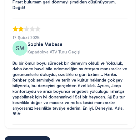
Fırsat bulursam geri dönmeyi şimdiden düşünüyorum.
Değdi!
17 Şubat 2025
Sophie Mabasa
SM
Kapadokya ATV Turu Geçişi
Bu bir ömür boyu sürecek bir deneyim oldu!! 🚙 Yolculuk,
daha önce hayal bile edemediğim muhteşem manzaralar ve
görünümlerle doluydu, özellikle o gün batımı... Harika.
Rehber çok samimiydi ve tarih ve kültür hakkında çok şey
biliyordu, bu deneyimi gerçekten özel kıldı. Ayrıca, Jeep
konforluydu ve arazi boyunca engebeli yolculuğu rahatça
yapabilmek için iyi donanımlıydı! Saf bir heyecan. 🤗 Bu tur
kesinlikle değer ve macera ve nefes kesici manzaralar
arıyorsanız kesinlikle tavsiye ederim. En iyi. Deneyim. Asla.
🧡🌟