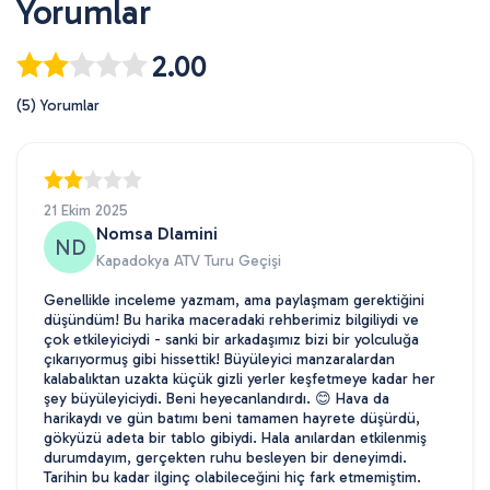
Yorumlar
2.00
(5) Yorumlar
21 Ekim 2025
Nomsa Dlamini
ND
Kapadokya ATV Turu Geçişi
Genellikle inceleme yazmam, ama paylaşmam gerektiğini
düşündüm! Bu harika maceradaki rehberimiz bilgiliydi ve
çok etkileyiciydi - sanki bir arkadaşımız bizi bir yolculuğa
çıkarıyormuş gibi hissettik! Büyüleyici manzaralardan
kalabalıktan uzakta küçük gizli yerler keşfetmeye kadar her
şey büyüleyiciydi. Beni heyecanlandırdı. 😊 Hava da
harikaydı ve gün batımı beni tamamen hayrete düşürdü,
gökyüzü adeta bir tablo gibiydi. Hala anılardan etkilenmiş
durumdayım, gerçekten ruhu besleyen bir deneyimdi.
Tarihin bu kadar ilginç olabileceğini hiç fark etmemiştim.