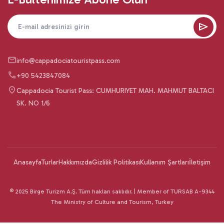
info@cappadociatouristpass.com
+90 5423847084
Cappadocia Tourist Pass: CUMHURIYET MAH. MAHMUT BALTACI
SK. NO 1/6
Anasayfa
Turlar
Hakkımızda
Gizlilik Politikası
Kullanım Şartları
İletişim
© 2025 Birge Turizm A.Ş. Tüm hakları saklıdır. | Member of TURSAB A-9344
The Ministry of Culture and Tourism, Turkey