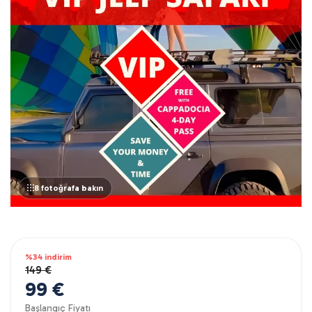
8 fotoğrafa bakın
%34 indirim
149 €
99 €
Başlangıç Fiyatı