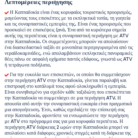
Λεπτομέρειες περιήγησης
 Η Καππαδοκία είναι ένας κορυφαίος τουριστικός προορισμός, 
μαγεύοντας τους επισκέπτες με τα εκπληκτικά τοπία, τη γοητεία 
και τις συναρπαστικές εμπειρίες της. Είναι ένας προορισμός που 
προσκαλεί σε επισκέψεις ξανά. Ένα από τα κυριότερα σημεία 
αυτής της περιπέτειας είναι η συναρπαστική περιήγηση με ATV 
στην Καππαδοκία. Οι συμμετέχοντες μπορούν να απολαύσουν 
ένα διασκεδαστικό ταξίδι σε μονοπάτια περιτριγυρισμένα από τις 
νεραϊδοκαμινάδες, ενώ απολαμβάνουν εκπληκτικές πανοραμικές 
θέες πάνω σε ασφαλή οχήματα παντός εδάφους, γνωστά ως ATV 
ή τετράγωνα ποδήλατα. 
 Για την ευκολία των επισκεπτών, οι οποίοι θα συμμετάσχουν 
στην περιήγηση ATV στην Καππαδοκία, γίνεται παραλαβή και 
επιστροφή στο κατάλυμά τους αφού ολοκληρωθεί η εμπειρία. 
Είναι συνηθισμένο για σχεδόν κάθε ταξιδιώτη που επισκέπτεται 
την Καππαδοκία να συμμετάσχει σε μια περιήγηση ATV. Η 
απουσία από αυτήν την συναρπαστική ευκαιρία είναι πραγματικά 
μια απογοήτευση. Έτσι, καθώς σχεδιάζετε την επίσκεψή σας 
στην Καππαδοκία, φροντίστε να ενσωματώσετε την περιήγηση 
με ATV στο πρόγραμμα σας για μια κορυφαία περιπέτεια. Η 
περιήγηση ATV διάρκειας 2 ωρών στην Καππαδοκία μπορεί να 
απολαύσει κατά διάφορες χρονικές στιγμές κατά τη διάρκεια της 