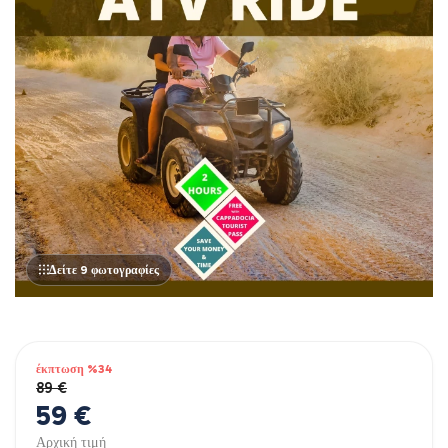
Δείτε 9 φωτογραφίες
έκπτωση %34
89 €
59 €
Αρχική τιμή