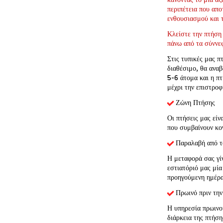
περιπέτεια που απο
ενθουσιασμού και τ
﻿Κλείστε την πτήση
πάνω από τα σύννε
Στις τυπικές μας π
διαθέσιμο, θα αναβ
5-6 άτομα και η πτ
μέχρι την επιστροφ
 Ζώνη Πτήσης
Οι πτήσεις μας είν
που συμβαίνουν κο
 Παραλαβή από τ
Η μεταφορά σας γίν
εστιατόριό μας μία
προηγούμενη ημέρα
 Πρωινό πριν τη
Η υπηρεσία πρωινο
διάρκεια της πτήση