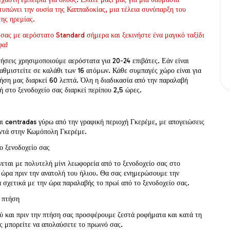
τυπώνει την ουσία της Καππαδοκίας, μια τέλεια συνύπαρξη του 
ης ηρεμίας.
 σας με αερόστατο Standard σήμερα και ξεκινήστε ένα μαγικό ταξίδι 
φα!
τήσεις χρησιμοποιούμε αερόστατα για 20-24 επιβάτες. Εάν είναι 
αθμιστείτε σε καλάθι των 16 ατόμων. Κάθε συμπαγές χώρο είναι για 
ήση μας διαρκεί 60 λεπτά. Όλη η διαδικασία από την παραλαβή 
ή στο ξενοδοχείο σας διαρκεί περίπου 2,5 ώρες.
αι centradas γύρω από την γραφική περιοχή Γκερέμε, με απογειώσεις 
ντά στην Κωμόπολη Γκερέμε.
ο ξενοδοχείο σας
εται με πολυτελή μίνι λεωφορεία από το ξενοδοχείο σας στο 
 ώρα πριν την ανατολή του ήλιου. Θα σας ενημερώσουμε την 
 σχετικά με την ώρα παραλαβής το πρωί από το ξενοδοχείο σας.
ν πτήση
ύ και πριν την πτήση σας προσφέρουμε ζεστά ροφήματα και κατά τη 
ς μπορείτε να απολαύσετε το πρωινό σας.