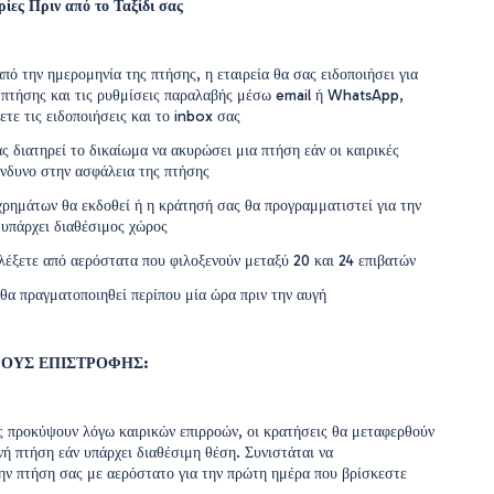
ίες Πριν από το Ταξίδι σας
πό την ημερομηνία της πτήσης, η εταιρεία θα σας ειδοποιήσει για
 πτήσης και τις ρυθμίσεις παραλαβής μέσω email ή WhatsApp,
τε τις ειδοποιήσεις και το inbox σας
 διατηρεί το δικαίωμα να ακυρώσει μια πτήση εάν οι καιρικές
ίνδυνο στην ασφάλεια της πτήσης
ρημάτων θα εκδοθεί ή η κράτησή σας θα προγραμματιστεί για την
 υπάρχει διαθέσιμος χώρος
λέξετε από αερόστατα που φιλοξενούν μεταξύ 20 και 24 επιβατών
θα πραγματοποιηθεί περίπου μία ώρα πριν την αυγή
ΟΥΣ ΕΠΙΣΤΡΟΦΗΣ:
ς προκύψουν λόγω καιρικών επιρροών, οι κρατήσεις θα μεταφερθούν
ή πτήση εάν υπάρχει διαθέσιμη θέση. Συνιστάται να
ην πτήση σας με αερόστατο για την πρώτη ημέρα που βρίσκεστε