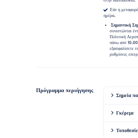
στην Καππαδοκία.
Εάν η μεταφορά δ
ημέρα.
Σημαντική Ση
συνιστώνται έν
Πολιτική Αεροπ
πάνω από 10.000
εξασφαλίσετε τ
ρυθμίσεις επιτ
Πρόγραμμα περιήγησης
Σημεία π
Γκέρεμε
Τοποθεσί