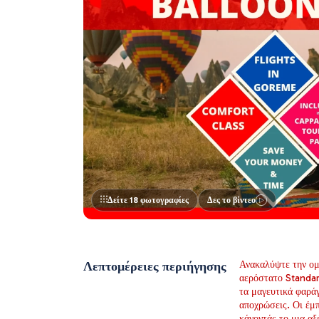
Δείτε 18 φωτογραφίες
Δες το βίντεο
Λεπτομέρειες περιήγησης
Ανακαλύψτε την ομ
αερόστατο Standar
τα μαγευτικά φαράγ
αποχρώσεις. Οι έμπ
κάνοντάς το μια αξ