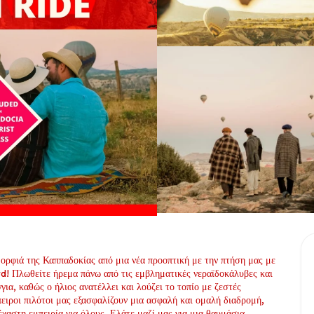
ορφιά της Καππαδοκίας από μια νέα προοπτική με την πτήση μας με 
d! Πλωθείτε ήρεμα πάνω από τις εμβληματικές νεραϊδοκάλυβες και 
για, καθώς ο ήλιος ανατέλλει και λούζει το τοπίο με ζεστές 
ειροι πιλότοι μας εξασφαλίζουν μια ασφαλή και ομαλή διαδρομή, 
έχαστη εμπειρία για όλους. Ελάτε μαζί μας για μια θαυμάσια 