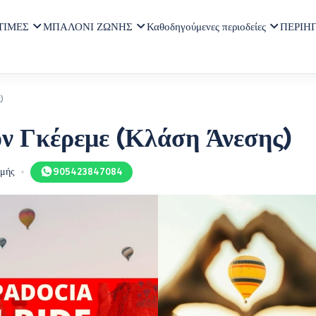
ΤΙΜΕΣ
ΜΠΑΛΟΝΙ ΖΩΝΗΣ
Καθοδηγούμενες περιοδείες
ΠΕΡΙΗ
)
ν Γκέρεμε (Κλάση Άνεσης)
μής
905423847084