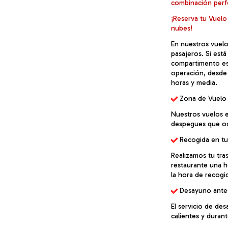
combinación perfe
¡Reserva tu Vuelo
nubes!
En nuestros vuelos
pasajeros. Si est
compartimento es 
operación, desde 
horas y media.
 Zona de Vuelo
Nuestros vuelos e
despegues que oc
 Recogida en tu
Realizamos tu tra
restaurante una h
la hora de recogi
 Desayuno ante
El servicio de de
calientes y duran