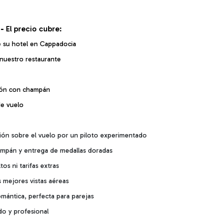
 -
El precio cubre:
e su hotel en Cappadocia
nuestro restaurante
ión con champán
de vuelo
ión sobre el vuelo por un piloto experimentado
ampán y entrega de medallas doradas
tos ni tarifas extras
s mejores vistas aéreas
omántica, perfecta para parejas
ado y profesional