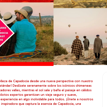
elleza de Capadocia desde una nueva perspectiva con nuestro 
tándar! Deslízate serenamente sobre los icónicos chimeneas 
dores valles, mientras el sol sale y baña el paisaje en cálidos 
ilotos expertos garantizan un viaje seguro y suave, 
 experiencia en algo inolvidable para todos. ¡Únete a nosotros 
 inspiradora que captura la esencia de Capadocia, una 