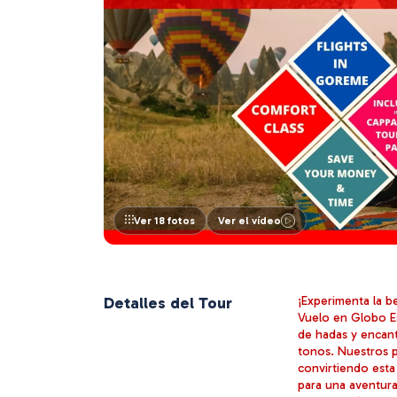
Ver 18 fotos
Ver el vídeo
Detalles del Tour
¡Experimenta la b
Vuelo en Globo Es
de hadas y encanta
tonos. Nuestros p
convirtiendo esta
para una aventura