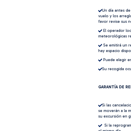
Un día antes de 
vuelo y los arreg
favor revise sus n
El operador loc
meteorológicas re
Se emitirá un r
hay espacio dispo
Puede elegir e
Su recogida oc
GARANTÍA DE R
Si las cancelac
se moverán a la m
su excursión en 
Si la reprogra
el mismo día.