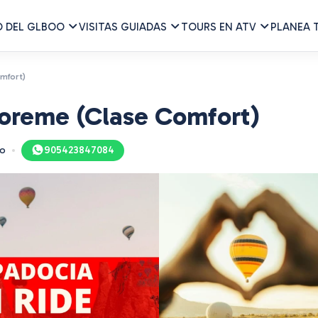
O DEL GLBOO
VISITAS GUIADAS
TOURS EN ATV
PLANEA T
mfort)
Goreme (Clase Comfort)
to
905423847084