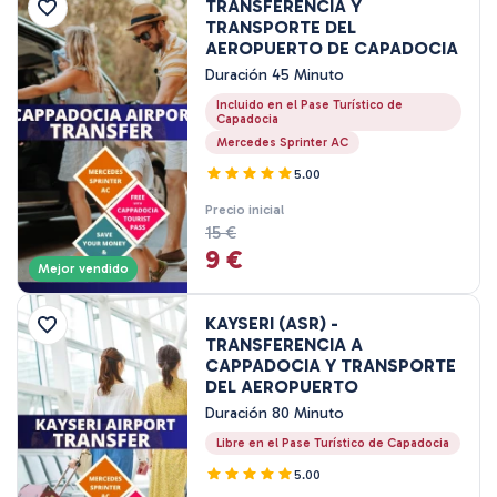
TRANSFERENCIA Y
Rango de precios
TRANSPORTE DEL
AEROPUERTO DE CAPADOCIA
Duración 45 Minuto
0EUR
3460 EUR +
Incluido en el Pase Turístico de
Capadocia
Mercedes Sprinter AC
Duración del recorrido
5.00
45 Minuto
Precio inicial
15 €
80 Minuto
9 €
1 Hora
Mejor vendido
1 - 3 Hora
KAYSERI (ASR) -
2 Hora
TRANSFERENCIA A
3 Hora
CAPPADOCIA Y TRANSPORTE
4 Hora
DEL AEROPUERTO
7 - 8 Hora
Duración 80 Minuto
1 Noche 2 Días
Libre en el Pase Turístico de Capadocia
2 Noche 3 Días
5.00