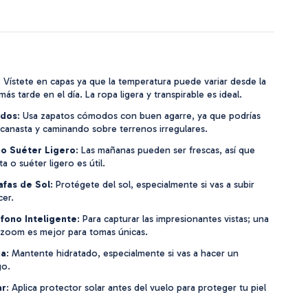
: Vístete en capas ya que la temperatura puede variar desde la
s tarde en el día. La ropa ligera y transpirable es ideal.
ados
: Usa zapatos cómodos con buen agarre, ya que podrías
a canasta y caminando sobre terrenos irregulares.
o Suéter Ligero
: Las mañanas pueden ser frescas, así que
 o suéter ligero es útil.
fas de Sol
: Protégete del sol, especialmente si vas a subir
cer.
fono Inteligente
: Para capturar las impresionantes vistas; una
zoom es mejor para tomas únicas.
ua
: Mantente hidratado, especialmente si vas a hacer un
go.
ar
: Aplica protector solar antes del vuelo para proteger tu piel