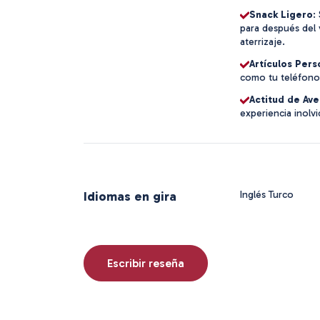
Snack Ligero
:
para después del 
aterrizaje.
Artículos Pers
como tu teléfono,
Actitud de Ave
experiencia inolvi
Idiomas en gira
Inglés Turco
Escribir reseña