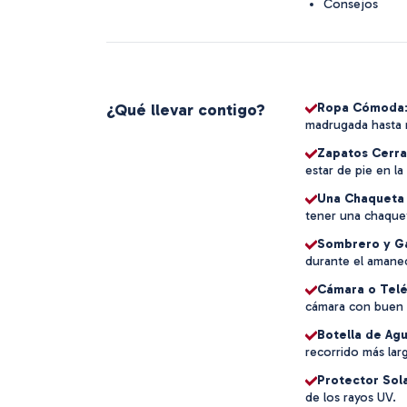
Consejos
¿Qué llevar contigo?
Ropa Cómoda
madrugada hasta má
Zapatos Cerr
estar de pie en l
Una Chaqueta 
tener una chaqueta
Sombrero y Ga
durante el amane
Cámara o Telé
cámara con buen 
Botella de Ag
recorrido más lar
Protector Sol
de los rayos UV.