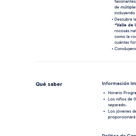
fascinante
de múltipl
incluyendo 
Descubre la
“Valle de 
rocosas nat
como la roc
cuántas for
Concluyendo
Información Im
Qué saber
Horario Progr
Los niños de 0
separado.
Los jóvenes de
proporcionará
Política de Ca