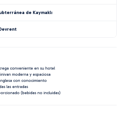
ubterránea de Kaymaklı
 Devrent
trega conveniente en su hotel
minivan moderna y espaciosa
 inglesa con conocimiento
das las entradas
orcionado (bebidas no incluidas)