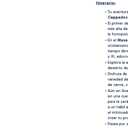
Itinerario:
Tu aventur
Cappadoc
El primer d
más alta d
la formació
En el
 Muse
cristianism
tiempo libr
y XI, adorn
Explora la 
desierto du
Disfruta de
variedad de
de carne, v
Aún en Ava
en una cueva
para la cer
a un hábil 
el intrinca
crear tu pr
Pasea por 