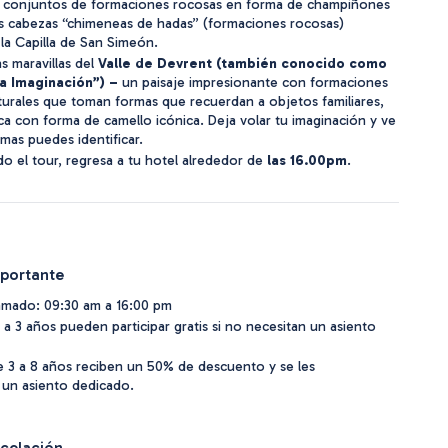
s conjuntos de formaciones rocosas en forma de champiñones 
es cabezas “chimeneas de hadas” (formaciones rocosas) 
la Capilla de San Simeón.
s maravillas del
 Valle de Devrent
(también conocido como 
la Imaginación”) –
 un paisaje impresionante con formaciones 
urales que toman formas que recuerdan a objetos familiares, 
a con forma de camello icónica. Deja volar tu imaginación y ve 
mas puedes identificar.
 el tour, regresa a tu hotel alrededor de
 las 16.00pm
.
portante
amado: 09:30 am a 16:00 pm
 a 3 años pueden participar gratis si no necesitan un asiento
 3 a 8 años reciben un 50% de descuento y se les
 un asiento dedicado.
ncelación