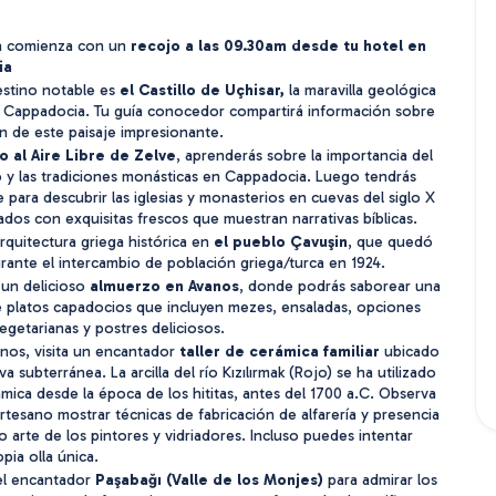
a comienza con un
 recojo a las 09.30am desde tu hotel en 
ia
estino notable es
 el Castillo de Uçhisar,
 la maravilla geológica 
e Cappadocia. Tu guía conocedor compartirá información sobre 
n de este paisaje impresionante.
o al Aire Libre de Zelve
, aprenderás sobre la importancia del 
o y las tradiciones monásticas en Cappadocia. Luego tendrás 
e para descubrir las iglesias y monasterios en cuevas del siglo X 
ados con exquisitas frescos que muestran narrativas bíblicas.
arquitectura griega histórica en
 el pueblo Çavuşin
, que quedó 
rante el intercambio de población griega/turca en 1924.
 un delicioso
 almuerzo en Avanos
, donde podrás saborear una 
 platos capadocios que incluyen mezes, ensaladas, opciones 
egetarianas y postres deliciosos.
nos, visita un encantador
 taller de cerámica familiar
 ubicado 
 subterránea. La arcilla del río Kızılırmak (Rojo) se ha utilizado 
ámica desde la época de los hititas, antes del 1700 a.C. Observa 
artesano mostrar técnicas de fabricación de alfarería y presencia 
do arte de los pintores y vidriadores. Incluso puedes intentar 
opia olla única.
el encantador
 Paşabağı (Valle de los Monjes)
 para admirar los 