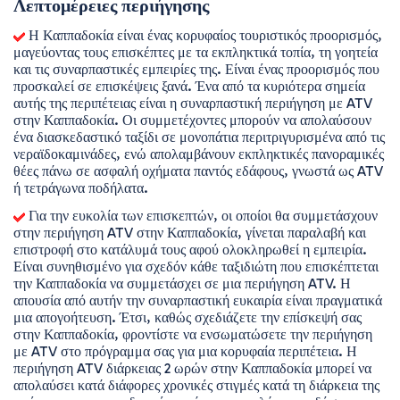
Λεπτομέρειες περιήγησης
 Η Καππαδοκία είναι ένας κορυφαίος τουριστικός προορισμός, 
μαγεύοντας τους επισκέπτες με τα εκπληκτικά τοπία, τη γοητεία 
και τις συναρπαστικές εμπειρίες της. Είναι ένας προορισμός που 
προσκαλεί σε επισκέψεις ξανά. Ένα από τα κυριότερα σημεία 
αυτής της περιπέτειας είναι η συναρπαστική περιήγηση με ATV 
στην Καππαδοκία. Οι συμμετέχοντες μπορούν να απολαύσουν 
ένα διασκεδαστικό ταξίδι σε μονοπάτια περιτριγυρισμένα από τις 
νεραϊδοκαμινάδες, ενώ απολαμβάνουν εκπληκτικές πανοραμικές 
θέες πάνω σε ασφαλή οχήματα παντός εδάφους, γνωστά ως ATV 
ή τετράγωνα ποδήλατα. 
 Για την ευκολία των επισκεπτών, οι οποίοι θα συμμετάσχουν 
στην περιήγηση ATV στην Καππαδοκία, γίνεται παραλαβή και 
επιστροφή στο κατάλυμά τους αφού ολοκληρωθεί η εμπειρία. 
Είναι συνηθισμένο για σχεδόν κάθε ταξιδιώτη που επισκέπτεται 
την Καππαδοκία να συμμετάσχει σε μια περιήγηση ATV. Η 
απουσία από αυτήν την συναρπαστική ευκαιρία είναι πραγματικά 
μια απογοήτευση. Έτσι, καθώς σχεδιάζετε την επίσκεψή σας 
στην Καππαδοκία, φροντίστε να ενσωματώσετε την περιήγηση 
με ATV στο πρόγραμμα σας για μια κορυφαία περιπέτεια. Η 
περιήγηση ATV διάρκειας 2 ωρών στην Καππαδοκία μπορεί να 
απολαύσει κατά διάφορες χρονικές στιγμές κατά τη διάρκεια της 