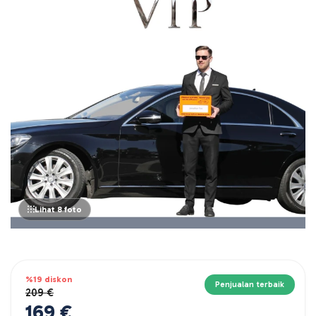
Lihat 8 foto
%19 diskon
Penjualan terbaik
209 €
169 €