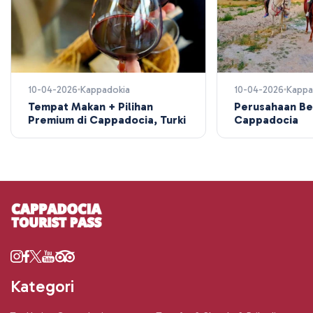
10-04-2026
Kappadokia
10-04-2026
Kappa
Tempat Makan + Pilihan
Perusahaan Be
Premium di Cappadocia, Turki
Cappadocia
Kategori