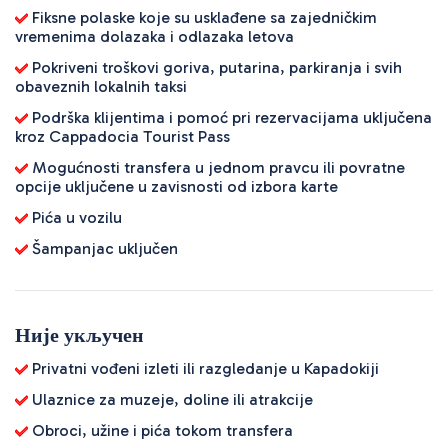
Fiksne polaske koje su usklađene sa zajedničkim
vremenima dolazaka i odlazaka letova
Pokriveni troškovi goriva, putarina, parkiranja i svih
obaveznih lokalnih taksi
Podrška klijentima i pomoć pri rezervacijama uključena
kroz Cappadocia Tourist Pass
Mogućnosti transfera u jednom pravcu ili povratne
opcije uključene u zavisnosti od izbora karte
Pića u vozilu
Šampanjac uključen
Није укључен
Privatni vođeni izleti ili razgledanje u Kapadokiji
Ulaznice za muzeje, doline ili atrakcije
Obroci, užine i pića tokom transfera