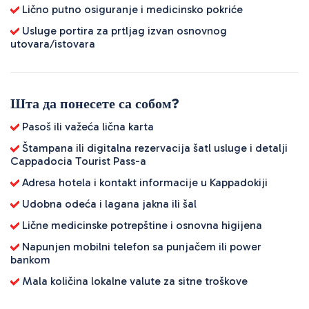
Lično putno osiguranje i medicinsko pokriće
Usluge portira za prtljag izvan osnovnog
utovara/istovara
Шта да понесете са собом?
Pasoš ili važeća lična karta
Štampana ili digitalna rezervacija šatl usluge i detalji
Cappadocia Tourist Pass-a
Adresa hotela i kontakt informacije u Kappadokiji
Udobna odeća i lagana jakna ili šal
Lične medicinske potrepštine i osnovna higijena
Napunjen mobilni telefon sa punjačem ili power
bankom
Mala količina lokalne valute za sitne troškove