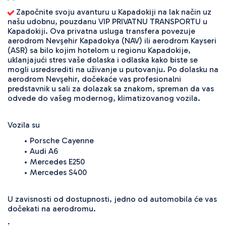
 Započnite svoju avanturu u Kapadokiji na lak način uz 
našu udobnu, pouzdanu VIP PRIVATNU TRANSPORTU u 
Kapadokiji. Ova privatna usluga transfera povezuje 
aerodrom Nevşehir Kapadokya (NAV) ili aerodrom Kayseri 
(ASR) sa bilo kojim hotelom u regionu Kapadokije, 
uklanjajući stres vaše dolaska i odlaska kako biste se 
mogli usredsrediti na uživanje u putovanju. Po dolasku na 
aerodrom Nevşehir, dočekaće vas profesionalni 
predstavnik u sali za dolazak sa znakom, spreman da vas 
odvede do vašeg modernog, klimatizovanog vozila. 
Vozila su 
Porsche Cayenne
Audi A6
Mercedes E250
Mercedes S400
U zavisnosti od dostupnosti, jedno od automobila će vas 
dočekati na aerodromu. 
;