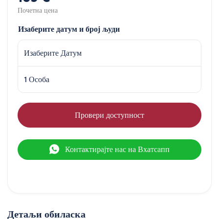
Почетна цена
Изаберите датум и број људи
Изаберите Датум
1 Особа
Провери доступност
Контактирајте нас на Вхатсапп
Детаљи обиласка