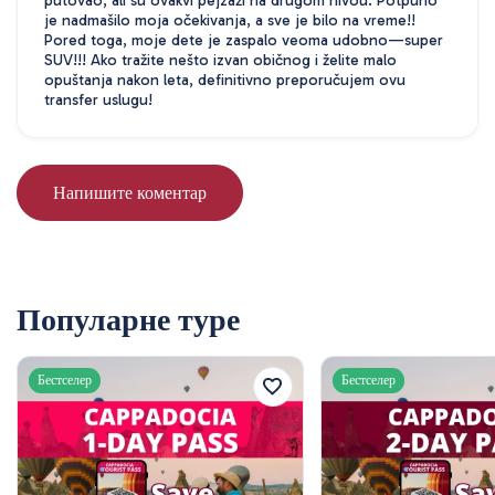
putovao, ali su ovakvi pejzaži na drugom nivou. Potpuno
je nadmašilo moja očekivanja, a sve je bilo na vreme!!
Pored toga, moje dete je zaspalo veoma udobno—super
SUV!!! Ako tražite nešto izvan običnog i želite malo
opuštanja nakon leta, definitivno preporučujem ovu
transfer uslugu!
Напишите коментар
Популарне туре
Бестселер
Бестселер