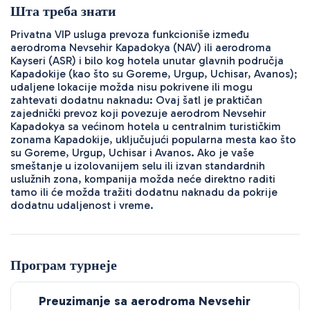
Шта треба знати
Privatna VIP usluga prevoza funkcioniše između
aerodroma Nevsehir Kapadokya (NAV) ili aerodroma
Kayseri (ASR) i bilo kog hotela unutar glavnih područja
Kapadokije (kao što su Goreme, Urgup, Uchisar, Avanos);
udaljene lokacije možda nisu pokrivene ili mogu
zahtevati dodatnu naknadu: Ovaj šatl je praktičan
zajednički prevoz koji povezuje aerodrom Nevsehir
Kapadokya sa većinom hotela u centralnim turističkim
zonama Kapadokije, uključujući popularna mesta kao što
su Goreme, Urgup, Uchisar i Avanos. Ako je vaše
smeštanje u izolovanijem selu ili izvan standardnih
uslužnih zona, kompanija možda neće direktno raditi
tamo ili će možda tražiti dodatnu naknadu da pokrije
dodatnu udaljenost i vreme.
Програм турнеје
Preuzimanje sa aerodroma Nevsehir