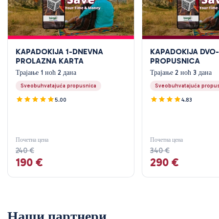
KAPADOKIJA 1-DNEVNA
KAPADOKIJA DVO
PROLAZNA KARTA
PROPUSNICA
Трајање 1 ноћ 2 дана
Трајање 2 ноћ 3 дана
Sveobuhvatajuća propusnica
Sveobuhvatajuća propu
5.00
4.83
Почетна цена
Почетна цена
240 €
340 €
190 €
290 €
Наши партнери