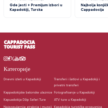
Gde jesti + Premijum izbori u
Najbolja konji
Kapadokiji, Turska
Cappadocija
Категорије
Dnevni izleti u Kapadokiji
Transferi i šatlovi u Kapadokiji i
privatni transferi
Kappadokijske balonske ulaznice
Fotografisanje u Kapadokiji
Kapuadokija Džip Safari Ture
ATV ture u Kapadokiji
Najpopularnije atrakcije i muzeji
Kapadokija turistička propusnica