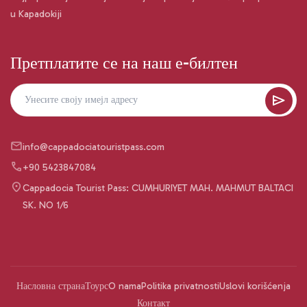
u Kapadokiji
Претплатите се на наш е-билтен
info@cappadociatouristpass.com
+90 5423847084
Cappadocia Tourist Pass: CUMHURIYET MAH. MAHMUT BALTACI
SK. NO 1/6
Насловна страна
Тоурс
O nama
Politika privatnosti
Uslovi korišćenja
Контакт