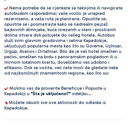
 Nema potrebe da se cjenkate sa taksijima ili navigirate 
autobuskim rasporedima; vaše vozilo je unapred 
rezervisano, a vaša ruta je planirana. Opustite se, 
opustite se i posmatrajte kako se nadrealni pejzaž 
bajkovitih dimnjaka, kuća izrezanih u steni i prostranih 
dolina otvara dok putujete do vašeg hotela. Autobus 
služi svim glavnim gradovima i selima Kapadokije, 
uključujući popularna mesta kao što su Göreme, Uçhisar, 
Ürgüp, Avanos i Ortahisar. Bilo da je vaš hotel smešten u 
pećini, smešten na brdu s panoramskim pogledom ili u 
mirnom lokalnom kvartu, dovešćemo vas udobno i 
efikasno. Dok se vozite, već ćete moći da gledate neka 
od najikoničnijih znamenitosti regiona, kao što su:
 Molimo vas da proverite Beneficije i Popuste u 
Kapadokiji u 
"Šta je uključeno?"
 odeljku...
Možete iskusiti sve ove aktivnosti do odlaska iz 
Kapadokije.