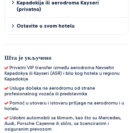
Kapadokija ili aerodroma Kayseri
(privatno)
Ostavite u svom hotelu
Шта је укључено
Privatni VIP transfer između aerodroma Nevsehir
Kapadokya ili Kayseri (ASR) i bilo kog hotela u regionu
Kapadokije
Usluga dočeka na aerodromu od strane
profesionalnog vozača ili predstavnika
Pomoć u utovaru i istovaru prtljaga na aerodromu i u
hotelu
Udobni automobili sa klimom, kao što su Mercedes,
Audi, Porsche Cayenne ili slični, sa licenciranim i
osiguranim prevozom