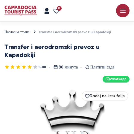
0
Насловна страна
Transfer i aerodromski prevoz u Kapadokiji
Transfer i aerodromski prevoz u
Kapadokiji
80 минута
Платити сада
5.00
WhatsApp
Dodaj na listu želja