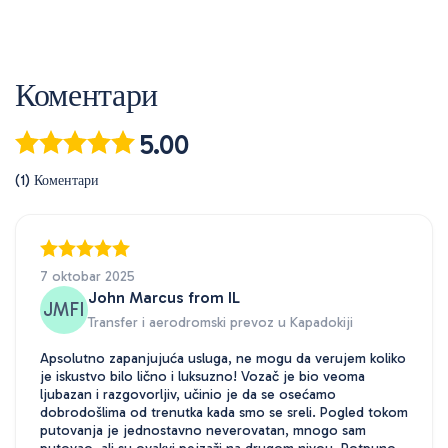
Коментари
5.00
(1) Коментари
7 oktobar 2025
John Marcus from IL
JMFI
Transfer i aerodromski prevoz u Kapadokiji
Apsolutno zapanjujuća usluga, ne mogu da verujem koliko
je iskustvo bilo lično i luksuzno! Vozač je bio veoma
ljubazan i razgovorljiv, učinio je da se osećamo
dobrodošlima od trenutka kada smo se sreli. Pogled tokom
putovanja je jednostavno neverovatan, mnogo sam