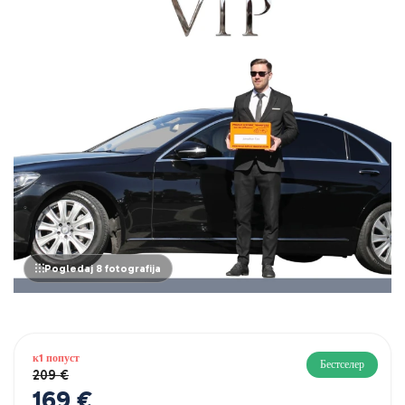
Pogledaj 8 fotografija
к1 попуст
Бестселер
209 €
169 €