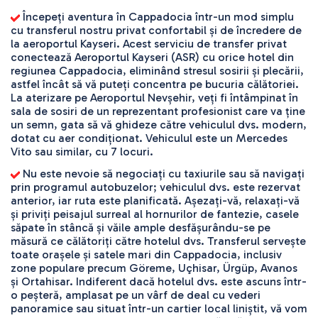
 Începeți aventura în Cappadocia într-un mod simplu 
cu transferul nostru privat confortabil și de încredere de 
la aeroportul Kayseri. Acest serviciu de transfer privat 
conectează Aeroportul Kayseri (ASR) cu orice hotel din 
regiunea Cappadocia, eliminând stresul sosirii și plecării, 
astfel încât să vă puteți concentra pe bucuria călătoriei. 
La aterizare pe Aeroportul Nevşehir, veți fi întâmpinat în 
sala de sosiri de un reprezentant profesionist care va ține 
un semn, gata să vă ghideze către vehiculul dvs. modern, 
dotat cu aer condiționat. Vehiculul este un Mercedes 
Vito sau similar, cu 7 locuri.
 Nu este nevoie să negociați cu taxiurile sau să navigați 
prin programul autobuzelor; vehiculul dvs. este rezervat 
anterior, iar ruta este planificată. Așezați-vă, relaxați-vă 
și priviți peisajul surreal al hornurilor de fantezie, casele 
săpate în stâncă și văile ample desfășurându-se pe 
măsură ce călătoriți către hotelul dvs. Transferul servește 
toate orașele și satele mari din Cappadocia, inclusiv 
zone populare precum Göreme, Uçhisar, Ürgüp, Avanos 
și Ortahisar. Indiferent dacă hotelul dvs. este ascuns într-
o peșteră, amplasat pe un vârf de deal cu vederi 
panoramice sau situat într-un cartier local liniștit, vă vom 