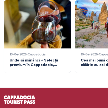
astfel de serviciu primitor. Cu adevărat a adăugat o notă
personală, ne-a făcut să ne simțim ca acasă!
10-04-2026
Cappadocia
10-04-2026
Cappa
Unde să mănânci + Selecții
Cea mai bună 
premium în Cappadocia,
călărie cu cai
Turcia