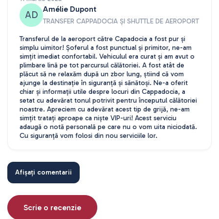
Amélie Dupont
AD
TRANSFER CAPPADOCIA ȘI SHUTTLE DE AEROPORT
Transferul de la aeroport către Capadocia a fost pur și
simplu uimitor! Șoferul a fost punctual și primitor, ne-am
simțit imediat confortabil. Vehiculul era curat și am avut o
plimbare lină pe tot parcursul călătoriei. A fost atât de
plăcut să ne relaxăm după un zbor lung, știind că vom
ajunge la destinație în siguranță și sănătoși. Ne-a oferit
chiar și informații utile despre locuri din Cappadocia, a
setat cu adevărat tonul potrivit pentru începutul călătoriei
noastre. Apreciem cu adevărat acest tip de grijă, ne-am
simțit tratați aproape ca niște VIP-uri! Acest serviciu
adaugă o notă personală pe care nu o vom uita niciodată.
Cu siguranță vom folosi din nou serviciile lor.
Afișați comentarii
29 iulie 2025
Camille Duval
CD
TRANSFER CAPPADOCIA ȘI SHUTTLE DE AEROPORT
Scrie o recenzie