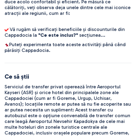
duce acolo confortabil și eficient. Pe măsură ce 
călătoriți, veți observa deja unele dintre cele mai iconice 
atracții ale regiunii, cum ar fi:
 Vă rugăm să verificați beneficiile și discounturile din 
Cappadocia la 
"Ce este inclus?"
 secțiunea...
Puteți experimenta toate aceste activități până când 
părăsiți Cappadocia.
Ce să știi
Serviciul de transfer privat operează între Aeroportul
Kayseri (ASR) și orice hotel din principalele zone ale
Cappadociei (cum ar fi Goreme, Urgup, Uchisar,
Avanos); locațiile remote ar putea să nu fie acoperite sau
ar putea necesita un supliment: Acest transfer cu
autobuzul este o opțiune convenabilă de transfer comun
care leagă Aeroportul Nevsehir Kapadokya de cele mai
multe hoteluri din zonele turistice centrale ale
Cappadociei, inclusiv orașele populare precum Goreme,