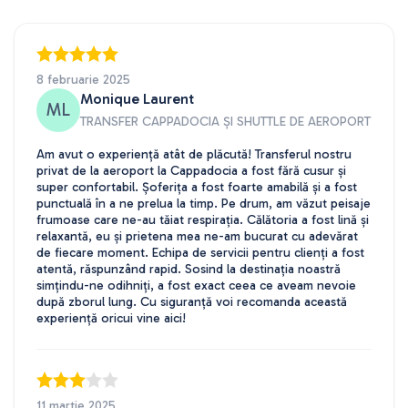
8 februarie 2025
Monique Laurent
ML
TRANSFER CAPPADOCIA ȘI SHUTTLE DE AEROPORT
Am avut o experiență atât de plăcută! Transferul nostru
privat de la aeroport la Cappadocia a fost fără cusur și
super confortabil. Șoferița a fost foarte amabilă și a fost
punctuală în a ne prelua la timp. Pe drum, am văzut peisaje
frumoase care ne-au tăiat respirația. Călătoria a fost lină și
relaxantă, eu și prietena mea ne-am bucurat cu adevărat
de fiecare moment. Echipa de servicii pentru clienți a fost
atentă, răspunzând rapid. Sosind la destinația noastră
simțindu-ne odihniți, a fost exact ceea ce aveam nevoie
după zborul lung. Cu siguranță voi recomanda această
experiență oricui vine aici!
11 martie 2025