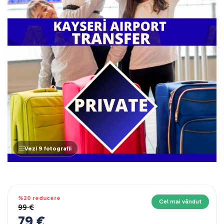
Vezi 9 fotografii
%20 reducere
Cel mai vândut
99 €
79 €