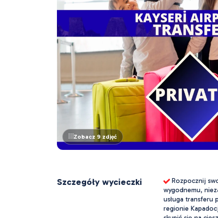
Zobacz 9 zdjęć
Szczegóły wycieczki
 Rozpocznij swo
wygodnemu, niez
usługa transferu 
regionie Kapadocj
skupić się na cie