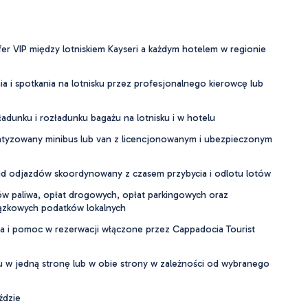
er VIP między lotniskiem Kayseri a każdym hotelem w regionie
a i spotkania na lotnisku przez profesjonalnego kierowcę lub
dunku i rozładunku bagażu na lotnisku i w hotelu
tyzowany minibus lub van z licencjonowanym i ubezpieczonym
ad odjazdów skoordynowany z czasem przybycia i odlotu lotów
ów paliwa, opłat drogowych, opłat parkingowych oraz
ązkowych podatków lokalnych
ta i pomoc w rezerwacji włączone przez Cappadocia Tourist
u w jedną stronę lub w obie strony w zależności od wybranego
ździe