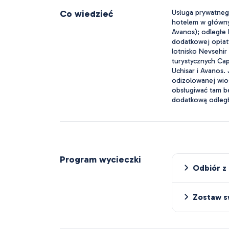
Co wiedzieć
Usługa prywatnego
hotelem w główny
Avanos); odległe
dodatkowej opłaty
lotnisko Nevsehir
turystycznych Cap
Uchisar i Avanos.
odizolowanej wios
obsługiwać tam b
dodatkową odległo
Program wycieczki
Odbiór z 
Zostaw s