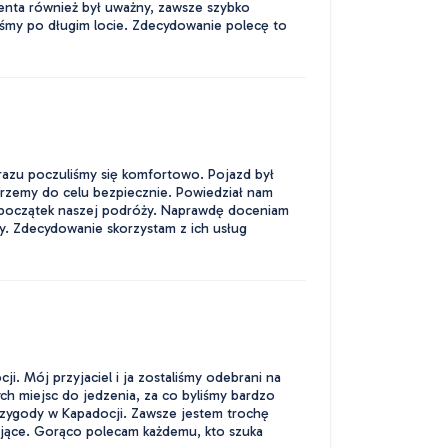
lienta również był uważny, zawsze szybko
śmy po długim locie. Zdecydowanie polecę to
 razu poczuliśmy się komfortowo. Pojazd był
dotrzemy do celu bezpiecznie. Powiedział nam
a początek naszej podróży. Naprawdę doceniam
my. Zdecydowanie skorzystam z ich usług
i. Mój przyjaciel i ja zostaliśmy odebrani na
ych miejsc do jedzenia, za co byliśmy bardzo
przygody w Kapadocji. Zawsze jestem trochę
tujące. Gorąco polecam każdemu, kto szuka