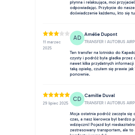
płynna i relaksująca, moi przyjaci
odpowiadając. Przybycie do nasze
doświadczenie każdemu, kto się tu
Amélie Dupont
AD
TRANSFER I AUTOBUS AI
11 marzec
2025
Ten transfer na lotnisko do Kapad
czysty i podróż była gładka przez 
nawet kilka przydatnych informac
taką opiekę, czułem się prawie ja
ponownie.
Camille Duval
CD
TRANSFER I AUTOBUS AI
29 lipiec 2025
Moja ostatnia podróż zaczęła się d
czas, a nasz kierowca był bardzo 
wdzięczni! Pojazd był nieskazitel
zestresowany transportem, ale to