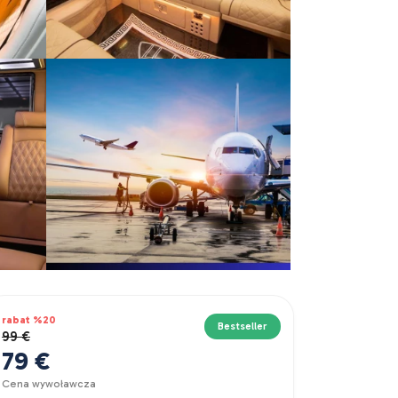
rabat %20
Bestseller
99 €
79 €
Cena wywoławcza