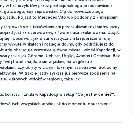
ny w hali przylotów przez profesjonalnego przedstawiciela 
k, gotowego, aby zaprowadzić Cię do nowoczesnego, 
pojazdu. Pojazd to Mercedes Vito lub podobny z 7 miejscami.
y targować się z taksówkami ani przeszukiwać rozkładów jazdy 
ojazd jest zarezerwowany, a Twoja trasa zaplanowana. Usiądź 
j się i obserwuj, jak w surrealistycznym krajobrazie wirują 
my wykute w skałach i rozległe doliny, gdy podróżujesz do 
huttle obsługuje wszystkie główne miasta i wioski Kapadocji, w 
zary takie jak Göreme, Uçhisar, Ürgüp, Avanos i Ortahisar. Bez 
 Twój hotel znajduje się w jaskini, na wzgórzu z 
dokami, czy ukryty w cichym lokalnym sąsiedztwie, dotrzemy 
ektywnie. W trakcie jazdy zyskasz już pierwsze spojrzenia na 
dziej kultowych widoków regionu, takie jak:
ć korzyści i zniżki w Kapadocji w sekcji 
"Co jest w cenie?"
...
czyć tych wszystkich atrakcji aż do momentu opuszczenia 