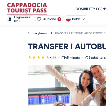
DOM
BILETY I CEN
Logowanie
Polski
Ulubione
0
B2B
Strona główna
TRANSFER I AUTOBUS AIRPORTOWY 
TRANSFER I AUTO
45 minuta
Zapłać tera
4.20