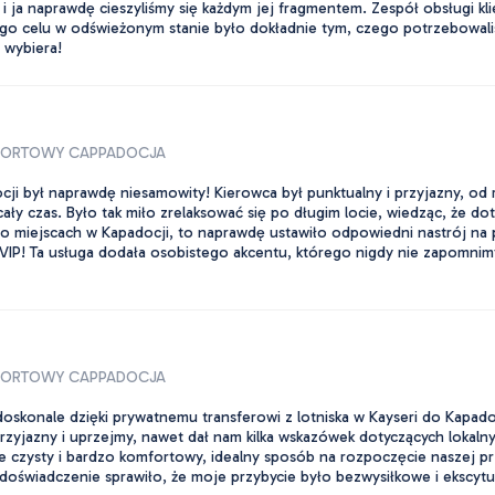
el i ja naprawdę cieszyliśmy się każdym jej fragmentem. Zespół obsługi k
go celu w odświeżonym stanie było dokładnie tym, czego potrzebowali
 wybiera!
RPORTOWY CAPPADOCJA
ocji był naprawdę niesamowity! Kierowca był punktualny i przyjazny, od
cały czas. Było tak miło zrelaksować się po długim locie, wiedząc, że 
ji o miejscach w Kapadocji, to naprawdę ustawiło odpowiedni nastrój n
k VIP! Ta usługa dodała osobistego akcentu, którego nigdy nie zapomni
RPORTOWY CAPPADOCJA
oskonale dzięki prywatnemu transferowi z lotniska w Kayseri do Kapadocj
przyjazny i uprzejmy, nawet dał nam kilka wskazówek dotyczących lokaln
nie czysty i bardzo komfortowy, idealny sposób na rozpoczęcie naszej 
 doświadczenie sprawiło, że moje przybycie było bezwysiłkowe i ekscy