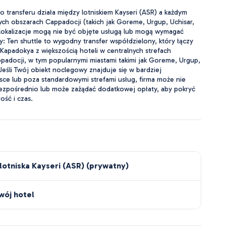
 transferu działa między lotniskiem Kayseri (ASR) a każdym
ch obszarach Cappadocji (takich jak Goreme, Urgup, Uchisar,
 lokalizacje mogą nie być objęte usługą lub mogą wymagać
: Ten shuttle to wygodny transfer współdzielony, który łączy
 Kapadokya z większością hoteli w centralnych strefach
padocji, w tym popularnymi miastami takimi jak Goreme, Urgup,
 Jeśli Twój obiekt noclegowy znajduje się w bardziej
ce lub poza standardowymi strefami usług, firma może nie
ezpośrednio lub może zażądać dodatkowej opłaty, aby pokryć
ść i czas.
lotniska Kayseri (ASR) (prywatny)
wój hotel