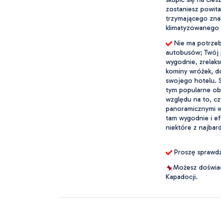
zostaniesz powita
trzymającego zna
klimatyzowanego 
 Nie ma potrzeb
autobusów; Twój p
wygodnie, zrelaksu
kominy wróżek, do
swojego hotelu. S
tym popularne obs
względu na to, czy
panoramicznymi wi
tam wygodnie i ef
niektóre z najbar
 Proszę sprawdzi
Możesz doświad
Kapadocji.