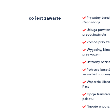
co jest zawarte
Prywatny transf
Cappadocji
Usługa powitani
przedstawiciela
Pomoc przy zała
Wygodny, klima
przewozem
Ustalony rozkł
Pokrycie koszt
wszystkich obowi
Wsparcie klien
Pass
Opcje transfer
pakietu
Napoje w poje