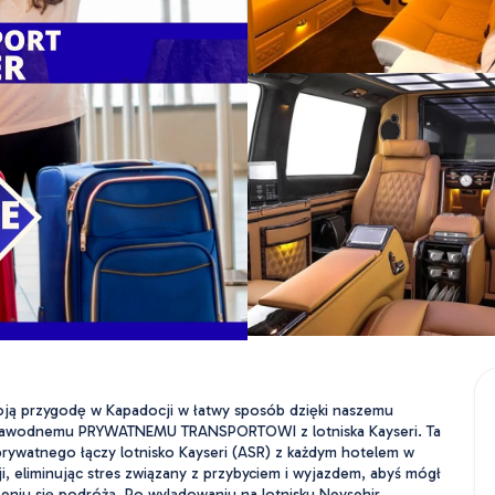
ją przygodę w Kapadocji w łatwy sposób dzięki naszemu 
awodnemu PRYWATNEMU TRANSPORTOWI z lotniska Kayseri. Ta 
prywatnego łączy lotnisko Kayseri (ASR) z każdym hotelem w 
i, eliminując stres związany z przybyciem i wyjazdem, abyś mógł 
szeniu się podróżą. Po wylądowaniu na lotnisku Nevşehir 