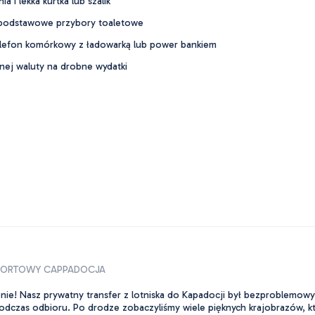
 i lekka kurtka lub szalik
i podstawowe przybory toaletowe
efon komórkowy z ładowarką lub power bankiem
lnej waluty na drobne wydatki
RPORTOWY CAPPADOCJA
nie! Nasz prywatny transfer z lotniska do Kapadocji był bezproblemow
odczas odbioru. Po drodze zobaczyliśmy wiele pięknych krajobrazów, kt