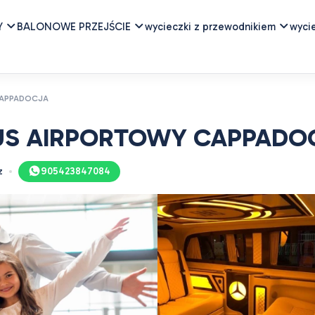
Y
BALONOWE PRZEJŚCIE
wycieczki z przewodnikiem
wyci
CAPPADOCJA
BUS AIRPORTOWY CAPPADO
z
905423847084